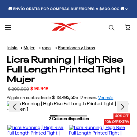
🚚 ENVÍO GRATIS POR COMPRAS SUPERIORES A $300.000 🚚
Mujer
ropa
Pantalones y Licras
Licra Running | High Rise
Full Length Printed Tight |
Mujer
$
161
.
946
$
299
.
900
Págalo en cuotas desde
$ 13.495,50
x
12
meses.
Ver más
40% OFF
2
Colores disponibles
10% OFF EXTRA