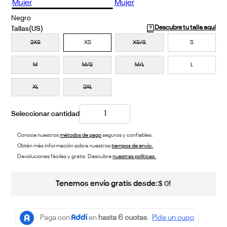
Negro
Descubre tu talla aquí
2XS
XS
XS/S
S
M
M/S
M/L
L
XL
2XL
Conoce nuestros
métodos de pago
seguros y confiables.
Obtén más información sobre nuestros
tiempos de envío.
Devoluciones fáciles y gratis. Descubre
nuestras políticas.
Tenemos envío gratis desde:
!
$
0