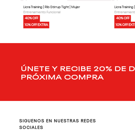
Licra Training | Rib Stirrup Tight | Mujer
Licra Training
Entrenamiento Funcional
Entrenamient
40% OFF
40% OFF
10% OFF EXTRA
10% OFF EX
ÚNETE Y RECIBE 20% DE 
PRÓXIMA COMPRA
SIGUENOS EN NUESTRAS REDES
SOCIALES