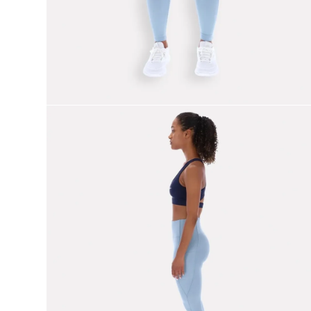
9
.
reebok classics
10
.
club c