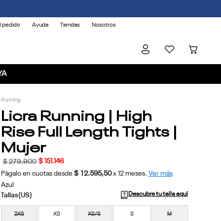
l pedido
Ayuda
Tiendas
Nosotros
YA
Running
Licra Running | High
Rise Full Length Tights |
Mujer
$
151
.
146
$
279
.
900
Págalo en cuotas desde
$ 12.595,50
x
12
meses.
Ver más
Azul
Descubre tu talla aquí
2XS
XS
XS/S
S
M