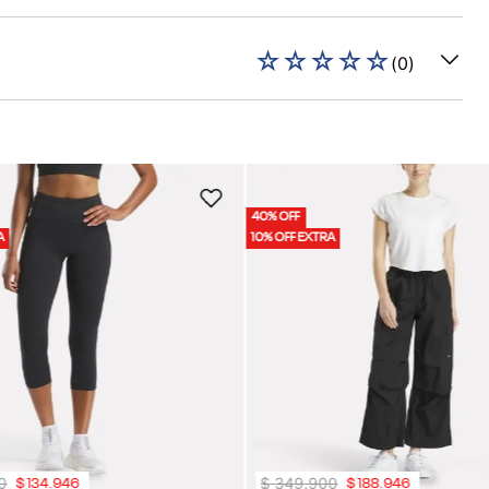
☆
☆
☆
☆
☆
(
0
)
40% OFF
A
10% OFF EXTRA
0
$
349
.
900
$
134
.
946
$
188
.
946