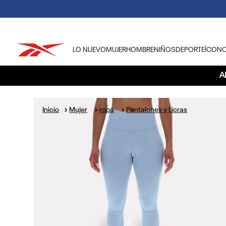
LO NUEVO
MUJER
HOMBRE
NIÑOS
DEPORTE
ÍCON
TÉRMINOS MÁS BUSCADOS
A
1
.
tenis hombre
2
.
tenis mujer
Mujer
ropa
Pantalones y Licras
3
.
tenis reebok classics
4
.
américa
5
.
once caldas
6
.
fútbol
7
.
américa cali
8
.
camisetas