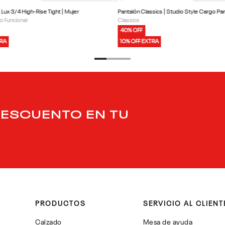
 | Lux 3/4 High-Rise Tight | Mujer
Pantalón Classics | Studio Style Cargo Pan
o Funcional
Classics
40% OFF
TRA
10% OFF EXTRA
DESCUENTO EN TU
PRODUCTOS
SERVICIO AL CLIENT
Calzado
Mesa de ayuda