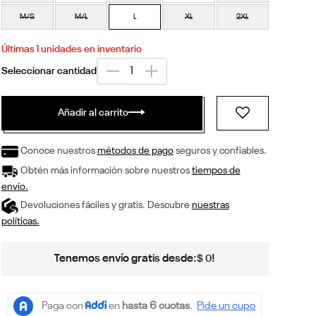
M/S
M/L
L
XL
2XL
Últimas
1
unidades en inventario
Añadir al carrito
Conoce nuestros
métodos de pago
seguros y confiables.
Obtén más información sobre nuestros
tiempos de
envío.
Devoluciones fáciles y gratis. Descubre
nuestras
políticas.
Tenemos envío gratis desde:
!
$
0