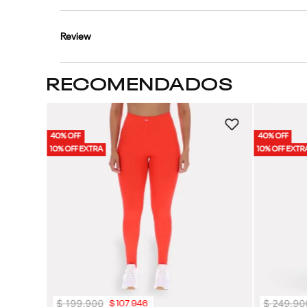
Review
RECOMENDADOS
40% OFF
40% OFF
10% OFF EXTRA
10% OFF EXTR
$
199
.
900
$
249
.
90
$
107
.
946