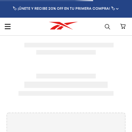
🏷️ ¡ÚNETE Y RECIBE 20% OFF EN TU PRIMERA COMPRA! 🏷️