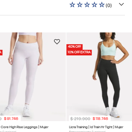
☆
☆
☆
☆
☆
(
0
)
40% OFF
A
10% OFF EXTRA
0
$
219
.
900
$
91
.
746
$
118
.
746
 | Core High Rise Leggings | Mujer
Licra Training | Id Train Hr Tight | Mujer