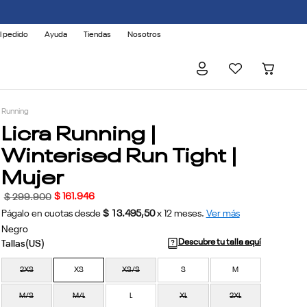
l pedido
Ayuda
Tiendas
Nosotros
Running
Licra Running |
Winterised Run Tight |
Mujer
$
161
.
946
$
299
.
900
Págalo en cuotas desde
$ 13.495,50
x
12
meses.
Ver más
Negro
Descubre tu talla aquí
2XS
XS
XS/S
S
M
M/S
M/L
L
XL
2XL