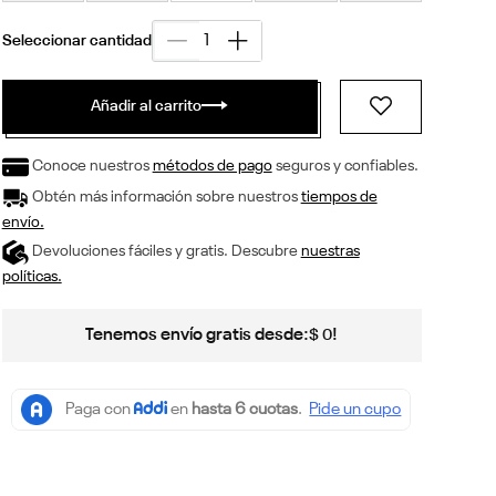
Añadir al carrito
Conoce nuestros
métodos de pago
seguros y confiables.
Obtén más información sobre nuestros
tiempos de
envío.
Devoluciones fáciles y gratis. Descubre
nuestras
políticas.
Tenemos envío gratis desde:
!
$
0