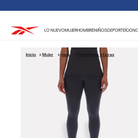
LO NUEVO
MUJER
HOMBRE
NIÑOS
DEPORTE
ÍCON
TÉRMINOS MÁS BUSCADOS
1
.
tenis hombre
Mujer
ropa
Pantalones y Licras
2
.
tenis mujer
3
.
tenis reebok classics
4
.
américa
5
.
once caldas
6
.
fútbol
7
.
américa cali
8
.
camisetas