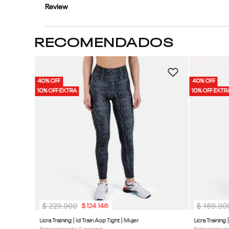
Review
RECOMENDADOS
40% OFF
40% OFF
10% OFF EXTRA
10% OFF EXTR
$
229
.
900
$
169
.
90
$
124
.
146
Licra Training | Id Train Aop Tight | Mujer
Licra Training