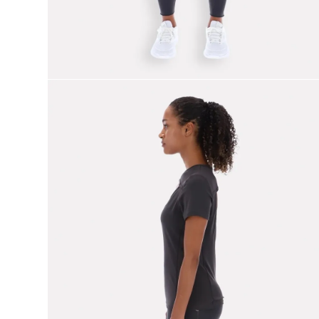
9
.
club c
10
.
reebok classics