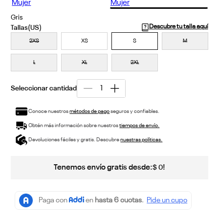
Gris
Descubre tu talla aquí
2XS
XS
S
M
L
XL
2XL
Conoce nuestros
métodos de pago
seguros y confiables.
Obtén más información sobre nuestros
tiempos de envío.
Devoluciones fáciles y gratis. Descubre
nuestras políticas.
Tenemos envío gratis desde:
!
$
0