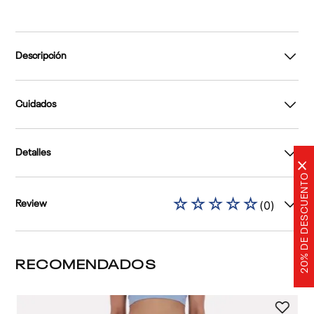
Descripción
Cuidados
Detalles
×
20% DE DESCUENTO
☆
☆
☆
☆
☆
(
0
)
Review
RECOMENDADOS