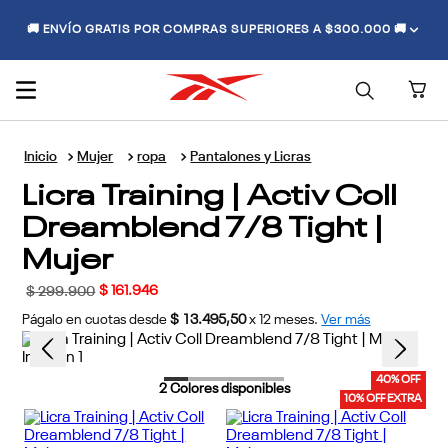
🚚 ENVÍO GRATIS POR COMPRAS SUPERIORES A $300.000 🚚
Mujer
ropa
Pantalones y Licras
Licra Training | Activ Coll
Dreamblend 7/8 Tight |
Mujer
$
161
.
946
$
299
.
900
Págalo en cuotas desde
$ 13.495,50
x
12
meses.
Ver más
40% OFF
2
Colores disponibles
10% OFF EXTRA