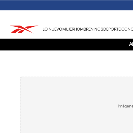
LO NUEVO
MUJER
HOMBRE
NIÑOS
DEPORTE
ÍCON
TÉRMINOS MÁS BUSCADOS
A
1
.
tenis hombre
2
.
tenis mujer
3
.
tenis reebok classics
4
.
américa
5
.
once caldas
6
.
fútbol
Imágene
7
.
américa cali
8
.
camisetas