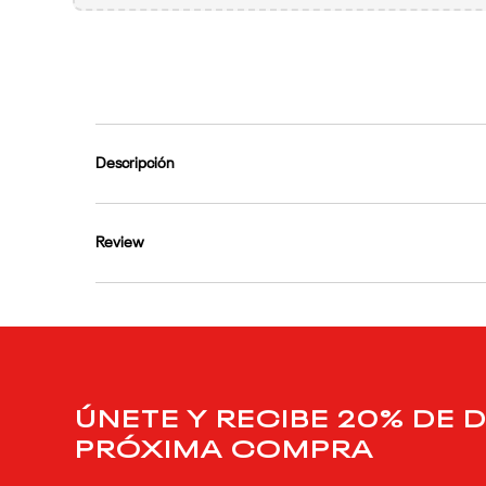
9
.
reebok classics
10
.
club c
Descripción
Review
ÚNETE Y RECIBE 20% DE 
PRÓXIMA COMPRA