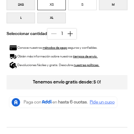
2XS
XS
S
M
L
XL
Conoce nuestros
métodos de pago
seguros y confiables.
Obtén más información sobre nuestros
tiempos de envío.
Devoluciones fáciles y gratis. Descubre
nuestras políticas.
Tenemos envío gratis desde:
!
$
0