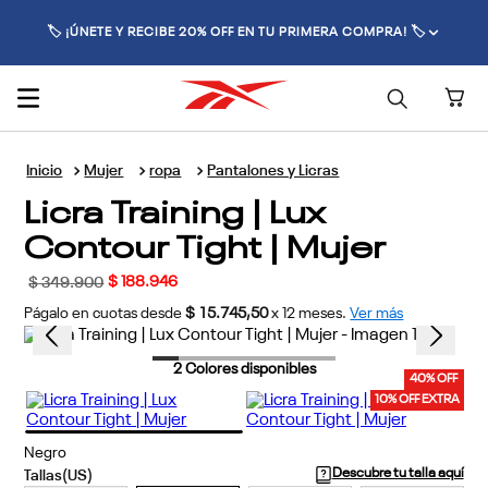
🏷️ ¡ÚNETE Y RECIBE 20% OFF EN TU PRIMERA COMPRA! 🏷️
Mujer
ropa
Pantalones y Licras
Licra Training | Lux
Contour Tight | Mujer
$
188
.
946
$
349
.
900
Págalo en cuotas desde
$ 15.745,50
x
12
meses.
Ver más
2
Colores disponibles
40% OFF
10% OFF EXTRA
Negro
Descubre tu talla aquí