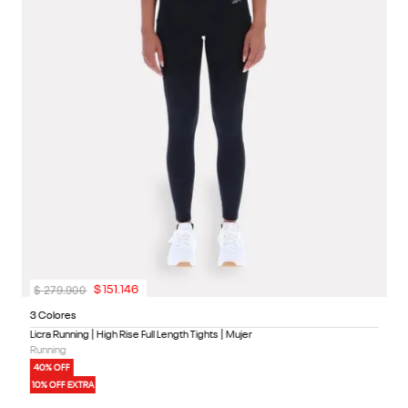
3
1
$
279
.
900
$
151
.
146
3 Colores
Licra Running | High Rise Full Length Tights | Mujer
Running
40% OFF
10% OFF EXTRA