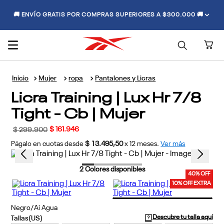
🚚 ENVÍO GRATIS POR COMPRAS SUPERIORES A $300.000 🚚
Mujer
ropa
Pantalones y Licras
Licra Training | Lux Hr 7/8
Tight - Cb | Mujer
$
161
.
946
$
299
.
900
Págalo en cuotas desde
$ 13.495,50
x
12
meses.
Ver más
2
Colores disponibles
40% OFF
10% OFF EXTRA
Negro/Ai Agua
Descubre tu talla aquí