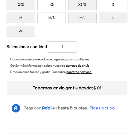
2XS
XS
XS/S
S
M
M/S
M/L
L
XL
Conoce nuestros
métodos de pago
seguros y confiables.
Obtén más información sobre nuestros
tiempos de envío.
Devoluciones fáciles y gratis. Descubre
nuestras políticas.
Tenemos envío gratis desde:
!
$
0