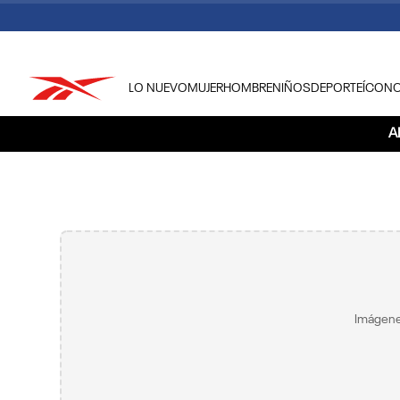
LO NUEVO
MUJER
HOMBRE
NIÑOS
DEPORTE
ÍCON
TÉRMINOS MÁS BUSCADOS
A
1
.
tenis hombre
2
.
tenis mujer
3
.
tenis reebok classics
4
.
américa
5
.
once caldas
6
.
fútbol
Imágene
7
.
américa cali
8
.
camisetas