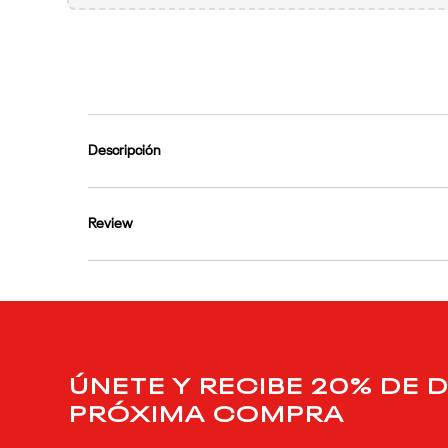
9
.
reebok classics
10
.
club c
Descripción
Review
ÚNETE Y RECIBE 20% DE 
PRÓXIMA COMPRA