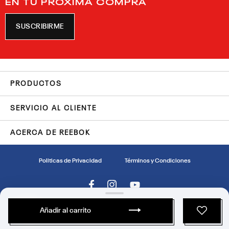
EN TU PRÓXIMA COMPRA
SUSCRIBIRME
PRODUCTOS
SERVICIO AL CLIENTE
ACERCA DE REEBOK
Politicas de Privacidad
Términos y Condiciones
Reebok™ es una marca registrada de Reebok International Limited.
Añadir al carrito
©
2026
Reebok International Limited. Todos los derechos reservados.