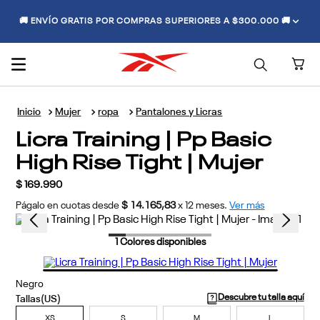
🚚 ENVÍO GRATIS POR COMPRAS SUPERIORES A $300.000 🚚
Mujer
ropa
Pantalones y Licras
Licra Training | Pp Basic
High Rise Tight | Mujer
$
169
.
990
Págalo en cuotas desde
$ 14.165,83
x
12
meses.
Ver más
1
Colores disponibles
Negro
Descubre tu talla aquí
XS
S
M
L