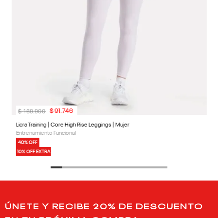
$
169
.
900
$
91
.
746
Licra Training | Core High Rise Leggings | Mujer
Entrenamiento Funcional
40% OFF
10% OFF EXTRA
ÚNETE Y RECIBE 20% DE DESCUENTO