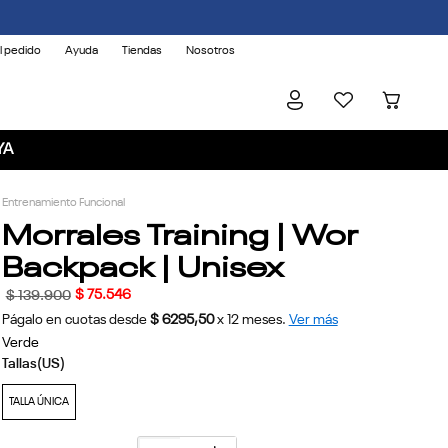
l pedido
Ayuda
Tiendas
Nosotros
YA
Entrenamiento Funcional
Morrales Training | Wor
Backpack | Unisex
$
75
.
546
$
139
.
900
Págalo en cuotas desde
$ 6295,50
x
12
meses.
Ver más
Verde
TALLA ÚNICA