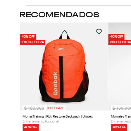
RECOMENDADOS
x
40% OFF
40% OFF
10% OFF EXTRA
10% OFF EXTR
$
199
.
900
$
139
.
90
$
107
.
946
Morral Training | Rbk Restore Backpack | Unisex
Entrenamiento Funcional
Entrenamient
40% OFF
40% OFF