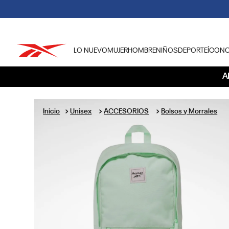
LO NUEVO
MUJER
HOMBRE
NIÑOS
DEPORTE
ÍCON
TÉRMINOS MÁS BUSCADOS
A
1
.
tenis hombre
2
.
tenis mujer
Unisex
ACCESORIOS
Bolsos y Morrales
3
.
tenis reebok classics
4
.
américa
5
.
once caldas
6
.
fútbol
7
.
américa cali
8
.
camisetas