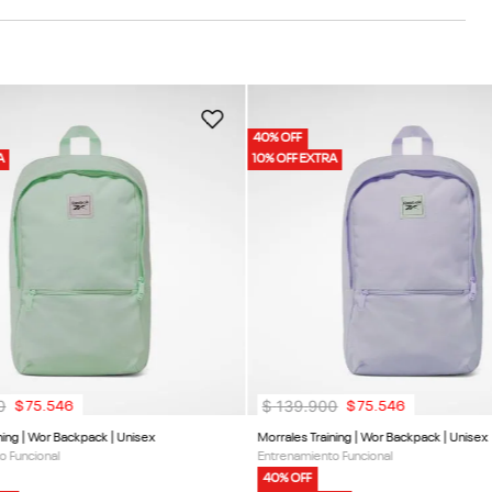
40% OFF
A
10% OFF EXTRA
0
$
139
.
900
$
75
.
546
$
75
.
546
Morrales Training | Wor Backpack | Unisex
Morrales Training | Wor Backpack | Unisex
o Funcional
Entrenamiento Funcional
40% OFF