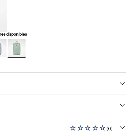
es disponibles
☆
☆
☆
☆
☆
(
0
)