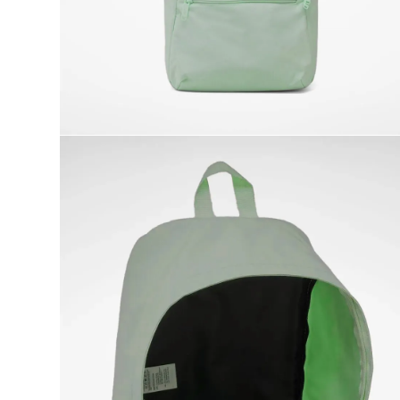
9
.
reebok classics
10
.
club c