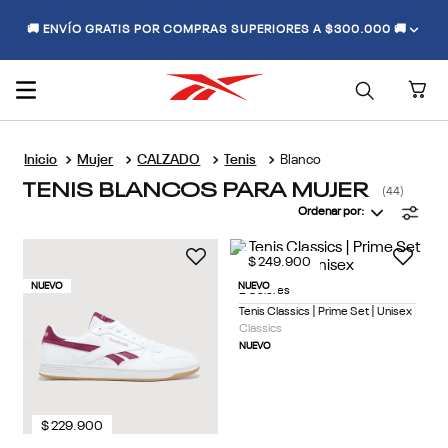
🚚 ENVÍO GRATIS POR COMPRAS SUPERIORES A $300.000 🚚
Mujer
CALZADO
Tenis
Blanco
TENIS BLANCOS PARA MUJER
44
Ordenar por
$
249
.
900
NUEVO
NUEVO
2 Colores
Tenis Classics | Prime Set | Unisex
Classics
NUEVO
$
229
.
900