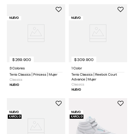
NUEVO
NUEVO
$
269
.
900
$
309
.
900
3 Colores
1 Color
Tenis Classics | Princess | Mujer
Tenis Classics | Reebok Court
Advance | Mujer
Classics
Classics
NUEVO
NUEVO
NUEVO
NUEVO
KAROL G
KAROL G