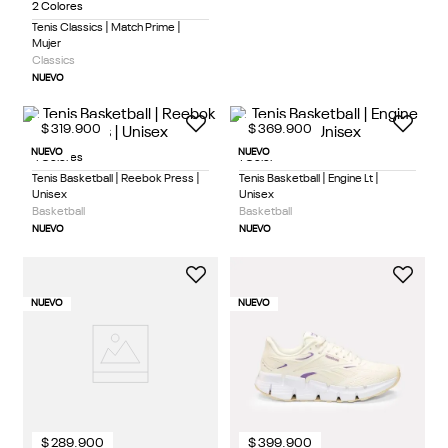
2 Colores
Tenis Classics | Match Prime |
Mujer
Classics
NUEVO
$
319
.
900
$
369
.
900
NUEVO
NUEVO
4 Colores
1 Color
Tenis Basketball | Reebok Press |
Tenis Basketball | Engine Lt |
Unisex
Unisex
Basketball
Basketball
NUEVO
NUEVO
NUEVO
NUEVO
$
289
.
900
$
399
.
900