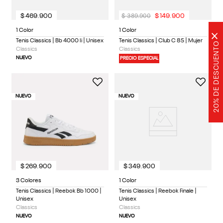
$
389
.
900
$
469
.
900
$
149
.
900
1 Color
1 Color
×
Tenis Classics | Bb 4000 Ii | Unisex
Tenis Classics | Club C 85 | Mujer
20% DE DESCUENTO
Classics
Classics
NUEVO
PRECIO ESPECIAL
NUEVO
NUEVO
$
269
.
900
$
349
.
900
3 Colores
1 Color
Tenis Classics | Reebok Bb 1000 |
Tenis Classics | Reebok Finale |
Unisex
Unisex
Classics
Classics
NUEVO
NUEVO