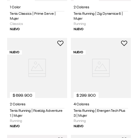
1 Color
2 Colores
Tenis Classics | Prime Serve |
Tenis Running | Zig Dynamica 6 |
Mujer
Mujer
Classics
Running
NUEVO
NUEVO
NUEVO
NUEVO
$
699
.
900
$
299
.
900
2 Colores
4 Colores
Tenis Running | Floatzig Adventure
Tenis Running | Energen Tech Plus
1 | Mujer
3 | Mujer
Running
Running
NUEVO
NUEVO