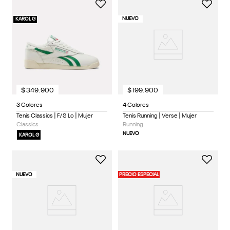
NUEVO
KAROL G
$
349
.
900
$
199
.
900
3 Colores
4 Colores
Tenis Classics | F/S Lo | Mujer
Tenis Running | Verse | Mujer
Classics
Running
NUEVO
KAROL G
NUEVO
PRECIO ESPECIAL