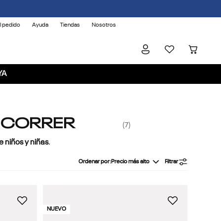
l pedido
Ayuda
Tiendas
Nosotros
YA
A CORRER
7
e niños y niñas
.
Ordenar por
Precio más alto
Filtrar
NUEVO