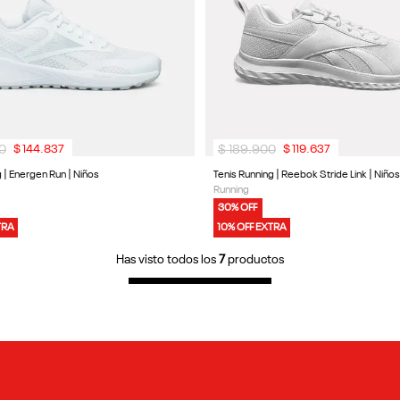
0
$
189
.
900
$
144
.
837
$
119
.
637
 | Energen Run | Niños
Tenis Running | Reebok Stride Link | Niños
Running
30% OFF
TRA
10% OFF EXTRA
Has visto todos los
7
productos