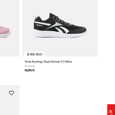
$
169
.
900
Tenis Running | Rush Runner 5 | Niños
Running
NUEVO
×