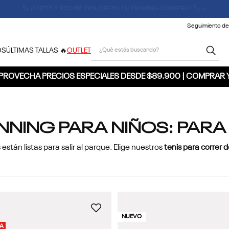
🚚 ENVÍO GRATIS POR COMPRAS SUPERIORES A $300.000 🚚
Seguimiento de
¿Qué estás buscando?
OS
ÚLTIMAS TALLAS 🔥
OUTLET
PROVECHA PRECIOS ESPECIALES DESDE $89.900 | COMPRAR 
UNNING PARA NIÑOS: PAR
stán listas para salir al parque. Elige nuestros
tenis para correr d
NUEVO
RA