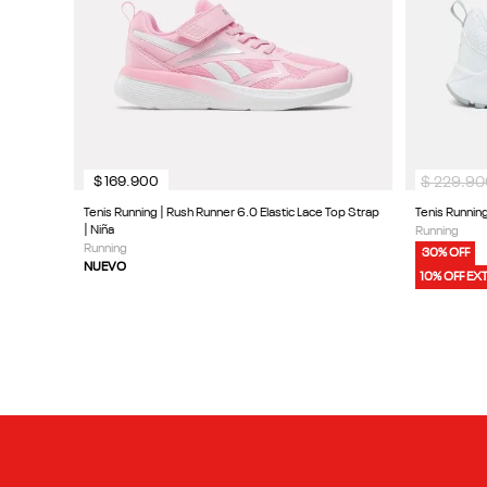
$
229
.
90
$
169
.
900
Tenis Running | Rush Runner 6.0 Elastic Lace Top Strap
Tenis Running
| Niña
Running
Running
30% OFF
NUEVO
10% OFF EX