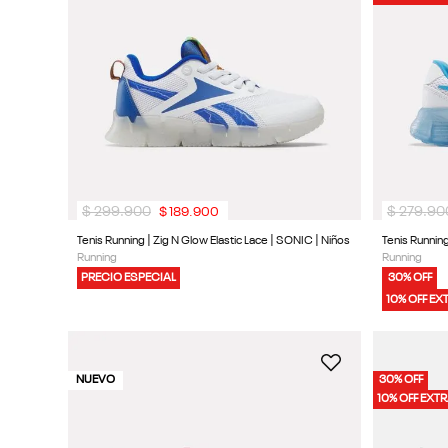
9
.
reebok classics
10
.
club c
$
299
.
900
$
279
.
90
$
189
.
900
Tenis Running | Zig N Glow Elastic Lace | SONIC | Niños
Tenis Running
Running
Running
PRECIO ESPECIAL
30% OFF
10% OFF EX
NUEVO
30% OFF
10% OFF EXT