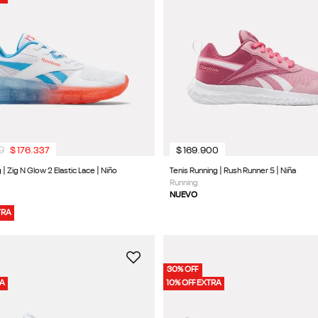
0
$
176
.
337
$
169
.
900
 | Zig N Glow 2 Elastic Lace | Niño
Tenis Running | Rush Runner 5 | Niña
Running
NUEVO
TRA
30% OFF
RA
10% OFF EXTRA