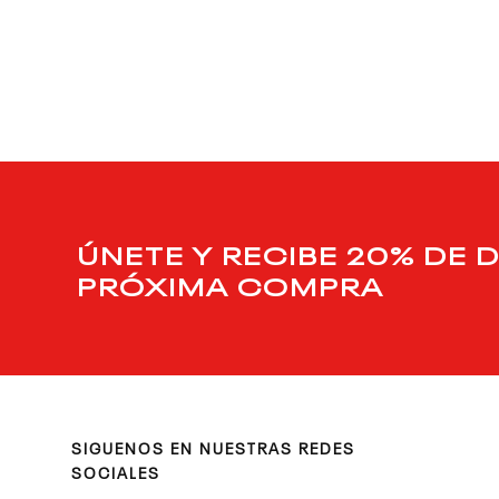
9
.
reebok classics
10
.
club c
ÚNETE Y RECIBE 20% DE 
PRÓXIMA COMPRA
SIGUENOS EN NUESTRAS REDES
SOCIALES