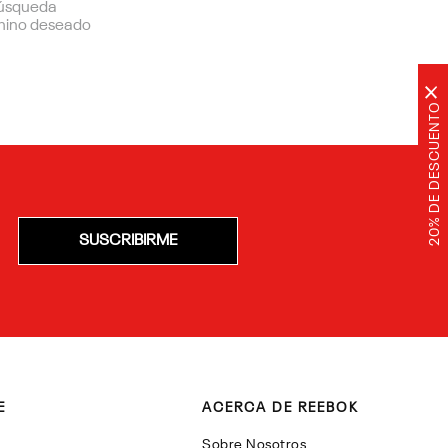
 búsqueda
rmino deseado
×
20% DE DESCUENTO
SUSCRIBIRME
E
ACERCA DE REEBOK
Sobre Nosotros