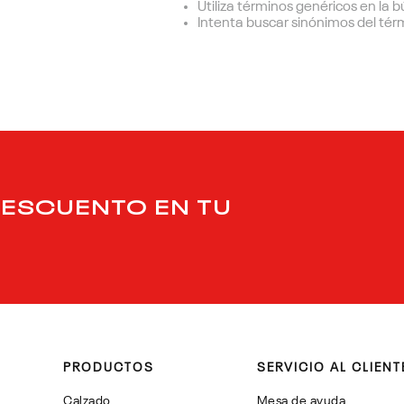
Utiliza términos genéricos en la
Intenta buscar sinónimos del té
DESCUENTO EN TU
PRODUCTOS
SERVICIO AL CLIENT
Calzado
Mesa de ayuda