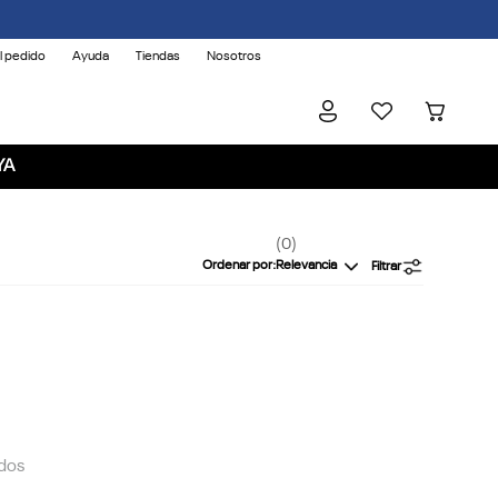
l pedido
Ayuda
Tiendas
Nosotros
YA
0
Ordenar por
Relevancia
Filtrar
dos