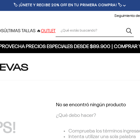
🏷️ ¡ÚNETE Y RECIBE 20% OFF EN TU PRIMERA COMPRA! 🏷️
Seguimiento de
¿Qué estás buscando?
OS
ÚLTIMAS TALLAS 🔥
OUTLET
PROVECHA PRECIOS ESPECIALES DESDE $89.900 | COMPRAR 
UEVAS
No se encontró ningún producto
¿Qué debo hacer?
S!
Comprueba los términos ingresa
Intenta utilizar una sola palabra