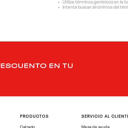
Utiliza términos genéricos en la
Intenta buscar sinónimos del té
DESCUENTO EN TU
PRODUCTOS
SERVICIO AL CLIENT
Calzado
Mesa de ayuda