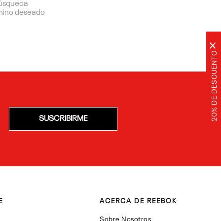
 búsqueda
rmino deseado
×
20% DE DESCUENTO
SUSCRIBIRME
E
ACERCA DE REEBOK
Sobre Nosotros