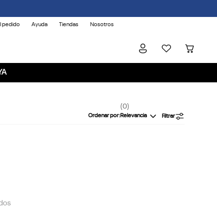
l pedido
Ayuda
Tiendas
Nosotros
YA
0
Ordenar por
Relevancia
Filtrar
dos