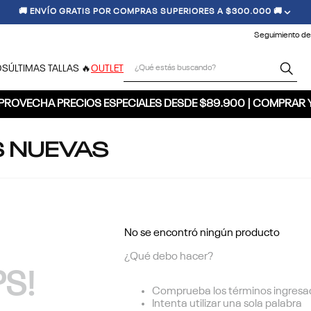
🚚 ENVÍO GRATIS POR COMPRAS SUPERIORES A $300.000 🚚
Seguimiento de
¿Qué estás buscando?
OS
ÚLTIMAS TALLAS 🔥
OUTLET
PROVECHA PRECIOS ESPECIALES DESDE $89.900 | COMPRAR 
S NUEVAS
No se encontró ningún producto
¿Qué debo hacer?
S!
Comprueba los términos ingresa
Intenta utilizar una sola palabra