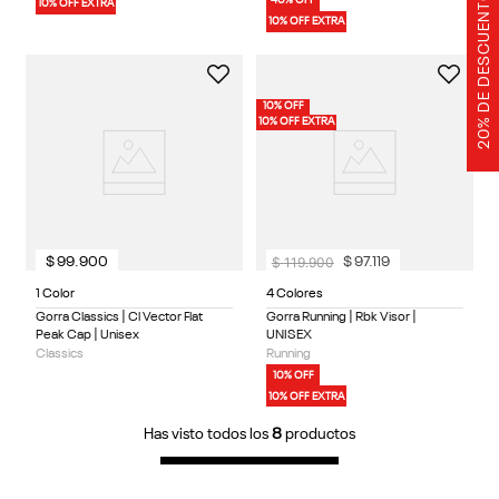
20% DE DESCUENTO
40% OFF
10% OFF EXTRA
10% OFF EXTRA
10% OFF
10% OFF EXTRA
$
119
.
900
$
99
.
900
$
97
.
119
1 Color
4 Colores
Gorra Classics | Cl Vector Flat
Gorra Running | Rbk Visor |
Peak Cap | Unisex
UNISEX
Classics
Running
10% OFF
10% OFF EXTRA
Has visto todos los
8
productos