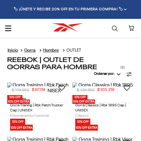
🏷️ ¡ÚNETE Y RECIBE 20% OFF EN TU PRIMERA COMPRA! 🏷️
Gorra
Hombre
OUTLET
REEBOK | OUTLET DE
GORRAS PARA HOMBRE
8
Ordenar por
$
119
.
900
$
129
.
900
$
97
.
119
$
105
.
219
10% OFF
10% OFF
2 Colores
1 Color
10% OFF EXTRA
10% OFF EXTRA
Gorra Training | Rbk Patch Trucker
Gorra Classics | Rbk 1895 Cap |
Cap | UNISEX
UNISEX
Entrenamiento Funcional
Classics
10% OFF
10% OFF
10% OFF EXTRA
10% OFF EXTRA