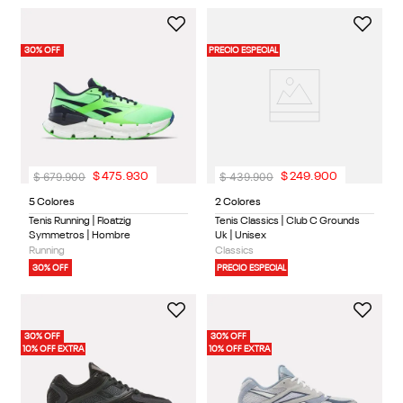
30% OFF
PRECIO ESPECIAL
$
679
.
900
$
439
.
900
$
475
.
930
$
249
.
900
5 Colores
2 Colores
Tenis Running | Floatzig
Tenis Classics | Club C Grounds
Symmetros | Hombre
Uk | Unisex
Running
Classics
30% OFF
PRECIO ESPECIAL
30% OFF
30% OFF
10% OFF EXTRA
10% OFF EXTRA