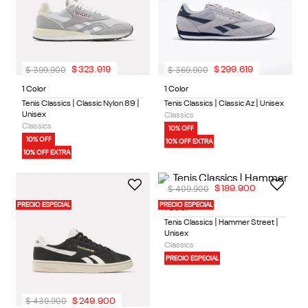
$
399
.
900
$
369
.
900
$
323
.
919
$
299
.
619
1 Color
1 Color
Tenis Classics | Classic Nylon 89 |
Tenis Classics | Classic Az | Unisex
Unisex
Classics
Classics
10% OFF
10% OFF
10% OFF EXTRA
10% OFF EXTRA
$
409
.
900
$
189
.
900
PRECIO ESPECIAL
PRECIO ESPECIAL
1 Color
Tenis Classics | Hammer Street |
Unisex
Classics
PRECIO ESPECIAL
$
439
.
900
$
249
.
900