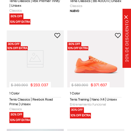
Tenis Classics | Rbk Premier Trinity
Tenis Classics | Bb 4000 Ii | Unisex
| Unisex
Classics
Classics
NUEVO
×
30% OFF
20% DE DESCUENTO
10% OFF EXTRA
30% OFF
30% OFF
10% OFF EXTRA
10% OFF EXTRA
$
369
.
900
$
589
.
900
$
233
.
037
$
371
.
637
1 Color
1 Color
Tenis Classics | Reebok Road
Tenis Training | Nano X4 | Unisex
Prime | Unisex
Entrenamiento Funcional
Classics
30% OFF
30% OFF
10% OFF EXTRA
10% OFF EXTRA