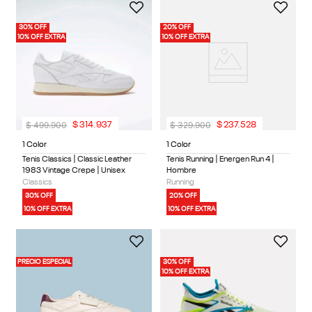
30% OFF
20% OFF
10% OFF EXTRA
10% OFF EXTRA
$
499
.
900
$
329
.
900
$
314
.
937
$
237
.
528
1 Color
1 Color
Tenis Classics | Classic Leather
Tenis Running | Energen Run 4 |
1983 Vintage Crepe | Unisex
Hombre
Classics
Running
30% OFF
20% OFF
10% OFF EXTRA
10% OFF EXTRA
PRECIO ESPECIAL
30% OFF
10% OFF EXTRA