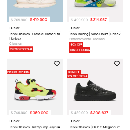
$
769
.
900
$
499
.
900
$
419
.
900
$
314
.
937
1 Color
1 Color
Tenis Classics | Classic Leather Ltd
Tenis Training | Nano Court | Unisex
| Unisex
Entrenamiento Funcional
Classics
30% OFF
PRECIO ESPECIAL
10% OFF EXTRA
PRECIO ESPECIAL
30% OFF
10% OFF EXTRA
$
749
.
900
$
489
.
900
$
359
.
900
$
308
.
637
1 Color
1 Color
Tenis Classics | Instapump Fury 94
Tenis Classics | Club C Megacourt