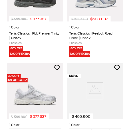
$
599
.
900
$
369
.
900
$
377
.
937
$
233
.
037
1 Color
1 Color
Tenis Classics | Rbk Premier Trinity
Tenis Classics | Reebok Road
| Unisex
Prime | Unisex
Classics
Classics
30% OFF
30% OFF
10% OFF EXTRA
10% OFF EXTRA
30% OFF
NUEVO
10% OFF EXTRA
$
599
.
900
$
377
.
937
$
469
.
900
1 Color
1 Color