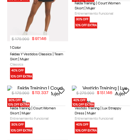
Falda Training | Court Women
Skort | Mujer
Entrenamiento Funcional
30% OFF
10% OFF EXTRA
$
179
.
900
$
97
.
146
1 Color
Faldas Y Vestidos Classics | Team
Skirt | Mujer
Classics
40% OFF
10% OFF EXTRA
$
179
.
900
$
279
.
900
$
113
.
337
$
151
.
146
30% OFF
40% OFF
2 Colores
2 Colores
10% OFF EXTRA
10% OFF EXTRA
Falda Training | Court Women
Vestido Training | Lux Strappy
Skort | Mujer
Dress | Mujer
Entrenamiento Funcional
Entrenamiento Funcional
30% OFF
40% OFF
10% OFF EXTRA
10% OFF EXTRA