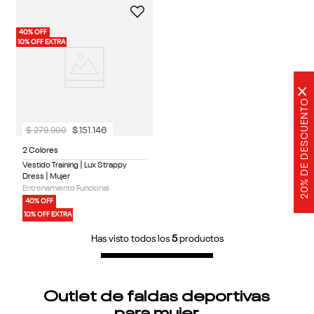
40% OFF
10% OFF EXTRA
×
20% DE DESCUENTO
$
279
.
900
$
151
.
146
2 Colores
Vestido Training | Lux Strappy
Dress | Mujer
Entrenamiento Funcional
40% OFF
10% OFF EXTRA
Has visto todos los
5
productos
Outlet de faldas deportivas
para mujer