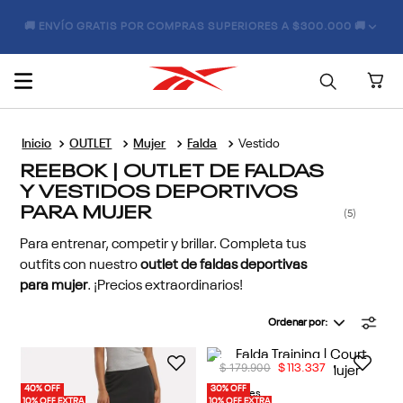
🚚 ENVÍO GRATIS POR COMPRAS SUPERIORES A $300.000 🚚
OUTLET
Mujer
Falda
Vestido
REEBOK | OUTLET DE FALDAS
Y VESTIDOS DEPORTIVOS
PARA MUJER
5
Para entrenar, competir y brillar. Completa tus
outfits con nuestro
outlet de faldas deportivas
para mujer
. ¡Precios extraordinarios!
Ordenar por
$
179
.
900
$
113
.
337
40% OFF
30% OFF
2 Colores
10% OFF EXTRA
10% OFF EXTRA