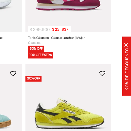
$
399
.
900
$
251
.
937
ex
Tenis Classics | Classic Leather | Mujer
Classics
×
30% OFF
20% DE DESCUENTO
10% OFF EXTRA
30% OFF