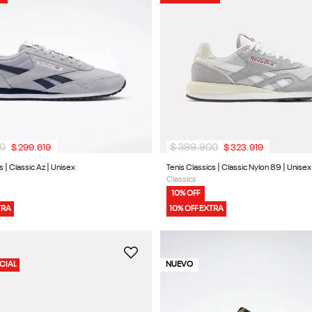
0
$
399
.
900
$
299
.
619
$
323
.
919
s | Classic Az | Unisex
Tenis Classics | Classic Nylon 89 | Unisex
Classics
10% OFF
TRA
10% OFF EXTRA
CIAL
NUEVO