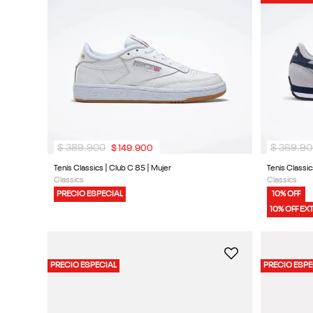
9
.
reebok classics
10
.
club c
$
389
.
900
$
369
.
90
$
149
.
900
Tenis Classics | Club C 85 | Mujer
Tenis Classic
Classics
Classics
PRECIO ESPECIAL
10% OFF
10% OFF EX
PRECIO ESPECIAL
PRECIO ESPE