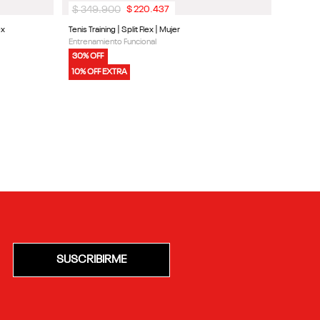
$
349
.
900
$
220
.
437
ex
Tenis Training | Split Flex | Mujer
Entrenamiento Funcional
30% OFF
10% OFF EXTRA
SUSCRIBIRME