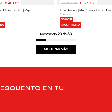
0
$
599
.
900
$
245
.
637
$
377
.
937
s | Classic Leather | Mujer
Tenis Classics | Rbk Premier Trinity | Unis
Classics
30% OFF
TRA
10% OFF EXTRA
Mostrando
20 de 80
MOSTRAR MÁS
DESCUENTO EN TU