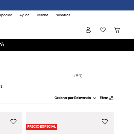
l pedido
Ayuda
Tiendas
Nosotros
YA
80
s.
Ordenar por
Relevancia
Filtrar
PRECIO ESPECIAL