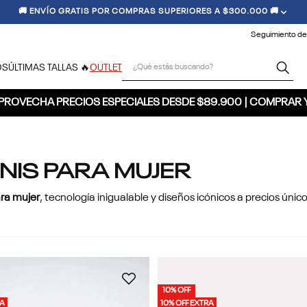
🚚 ENVÍO GRATIS POR COMPRAS SUPERIORES A $300.000 🚚
Seguimiento de
¿Qué estás buscando?
OS
ÚLTIMAS TALLAS 🔥
OUTLET
PROVECHA PRECIOS ESPECIALES DESDE $89.900 | COMPRAR 
NIS PARA MUJER
ra mujer
, tecnología inigualable y diseños icónicos a precios único
10% OFF
RA
10% OFF EXTRA