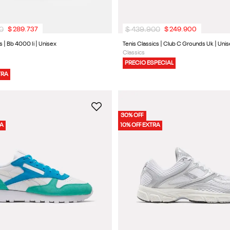
0
$
439
.
900
$
289
.
737
$
249
.
900
s | Bb 4000 Ii | Unisex
Tenis Classics | Club C Grounds Uk | Uni
Classics
PRECIO ESPECIAL
TRA
30% OFF
RA
10% OFF EXTRA