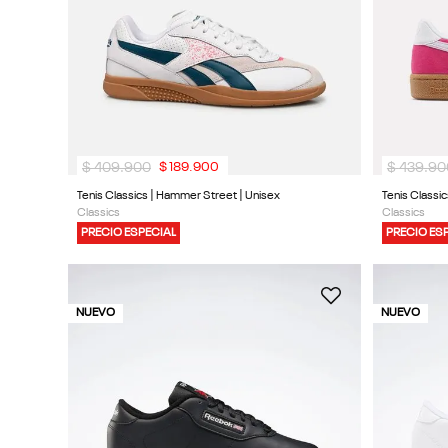
$
409
.
900
$
439
.
90
$
189
.
900
Tenis Classics | Hammer Street | Unisex
Tenis Classi
Classics
Classics
PRECIO ESPECIAL
PRECIO ES
NUEVO
NUEVO