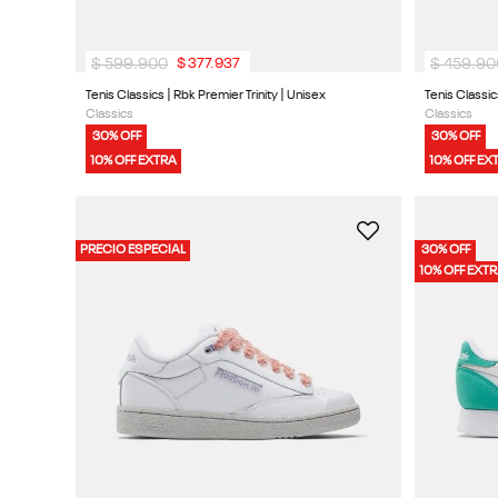
$
599
.
900
$
459
.
90
$
377
.
937
Tenis Classics | Rbk Premier Trinity | Unisex
Tenis Classic
Classics
Classics
30% OFF
30% OFF
10% OFF EXTRA
10% OFF EX
PRECIO ESPECIAL
30% OFF
10% OFF EXT