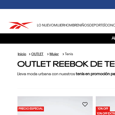
LO NUEVO
MUJER
HOMBRE
NIÑOS
DEPORTE
ÍCON
TÉRMINOS MÁS BUSCADOS
A
1
.
tenis hombre
2
.
tenis mujer
OUTLET
Mujer
Tenis
OUTLET REEBOK DE TE
3
.
tenis reebok classics
4
.
américa
Lleva moda urbana con nuestros
tenis en promoción pa
5
.
once caldas
6
.
fútbol
7
.
américa cali
8
.
camisetas
PRECIO ESPECIAL
10% OFF
10% OFF EXT