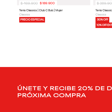
$
469
.
900
$
389
.
90
$
189
.
900
Tenis Classics | Club C Bulc | Mujer
Tenis Classic
Classics
Classics
PRECIO ESPECIAL
30% OFF
10% OFF EX
ÚNETE Y RECIBE 20% DE 
PRÓXIMA COMPRA