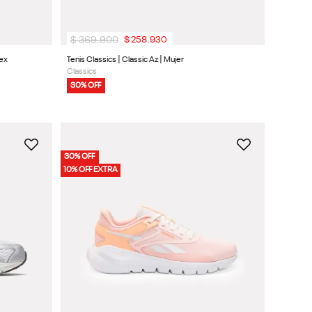
$
369
.
900
$
258
.
930
sex
Tenis Classics | Classic Az | Mujer
Classics
30% OFF
30% OFF
10% OFF EXTRA