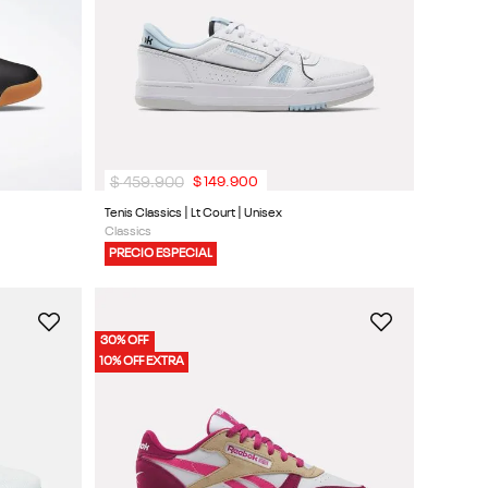
$
459
.
900
$
149
.
900
Tenis Classics | Lt Court | Unisex
Classics
PRECIO ESPECIAL
30% OFF
10% OFF EXTRA