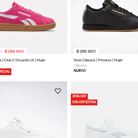
0
$
249
.
900
$
269
.
900
cs | Club C Grounds Uk | Mujer
Tenis Classics | Princess | Mujer
Classics
NUEVO
PECIAL
30% OFF
10% OFF EXTRA