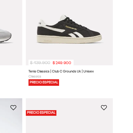
$
439
.
900
$
249
.
900
Tenis Classics | Club C Grounds Uk | Unisex
Classics
PRECIO ESPECIAL
PRECIO ESPECIAL