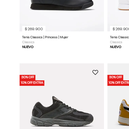
$
269
.
900
$
269
.
90
Tenis Classics | Princess | Mujer
Tenis Classic
Classics
Classics
NUEVO
NUEVO
30% OFF
30% OFF
10% OFF EXTRA
10% OFF EXT