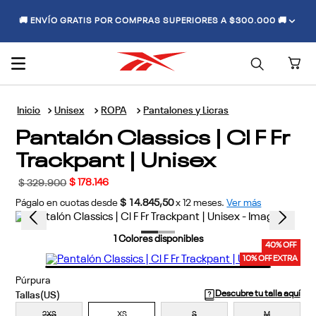
🚚 ENVÍO GRATIS POR COMPRAS SUPERIORES A $300.000 🚚
Unisex
ROPA
Pantalones y Licras
Pantalón Classics | Cl F Fr
Trackpant | Unisex
$
178
.
146
$
329
.
900
Págalo en cuotas desde
$ 14.845,50
x
12
meses.
Ver más
1
Colores disponibles
40% OFF
10% OFF EXTRA
Púrpura
Descubre tu talla aquí
2XS
XS
S
M