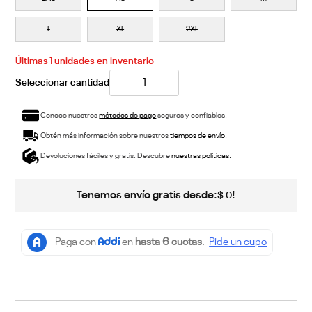
L
XL
2XL
Últimas
1
unidades en inventario
Conoce nuestros
métodos de pago
seguros y confiables.
Obtén más información sobre nuestros
tiempos de envío.
Devoluciones fáciles y gratis. Descubre
nuestras políticas.
Tenemos envío gratis desde:
!
$
0