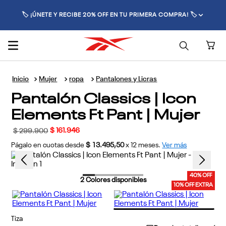
🏷️ ¡ÚNETE Y RECIBE 20% OFF EN TU PRIMERA COMPRA! 🏷️
Mujer
ropa
Pantalones y Licras
Pantalón Classics | Icon
Elements Ft Pant | Mujer
$
161
.
946
$
299
.
900
Págalo en cuotas desde
$ 13.495,50
x
12
meses.
Ver más
40% OFF
2
Colores disponibles
10% OFF EXTRA
Tiza