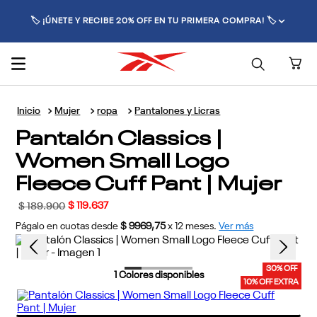
🏷️ ¡ÚNETE Y RECIBE 20% OFF EN TU PRIMERA COMPRA! 🏷️
Mujer
ropa
Pantalones y Licras
Pantalón Classics |
Women Small Logo
Fleece Cuff Pant | Mujer
$
119
.
637
$
189
.
900
Págalo en cuotas desde
$ 9969,75
x
12
meses.
Ver más
30% OFF
1
Colores disponibles
10% OFF EXTRA