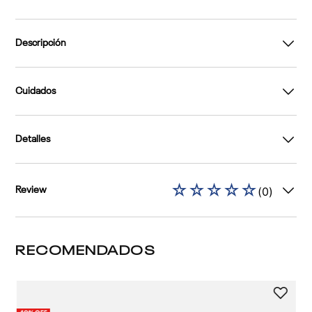
Descripción
Cuidados
Detalles
☆
☆
☆
☆
☆
(
0
)
Review
RECOMENDADOS
1 