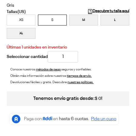
Gris
Descubre tu talla aquí
XS
S
M
L
XL
Últimas
1
unidades en inventario
Conoce nuestros
métodos de pago
seguros y confiables.
Obtén más información sobre nuestros
tiempos de envío.
Devoluciones fáciles y gratis. Descubre
nuestras políticas.
Tenemos envío gratis desde:
!
$
0