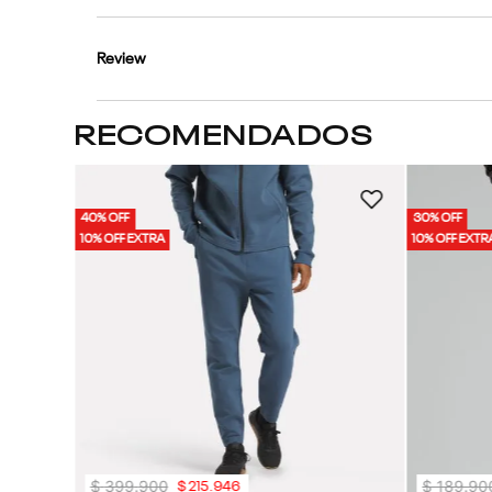
Review
RECOMENDADOS
oven Cargo
40% OFF
30% OFF
10% OFF EXTRA
10% OFF EXTR
$
399
.
900
$
189
.
90
$
215
.
946