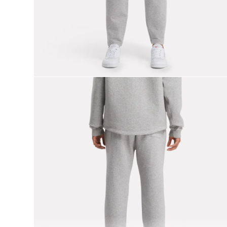
9
.
club c
10
.
reebok classics