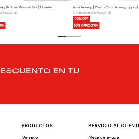
ning | Id Train Woven Pant | Hombre
Licra Training | Porter Core Training Tights
o Funcional
Entrenamiento Funcional
40% OFF
TRA
10% OFF EXTRA
DESCUENTO EN TU
PRODUCTOS
SERVICIO AL CLIENT
Calzado
Mesa de ayuda