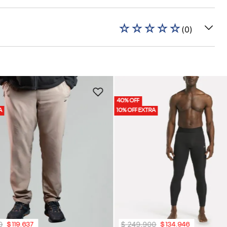
☆
☆
☆
☆
☆
(
0
)
40% OFF
A
10% OFF EXTRA
0
$
249
.
900
$
119
.
637
$
134
.
946