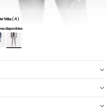
er Más (
4
)
es disponibles