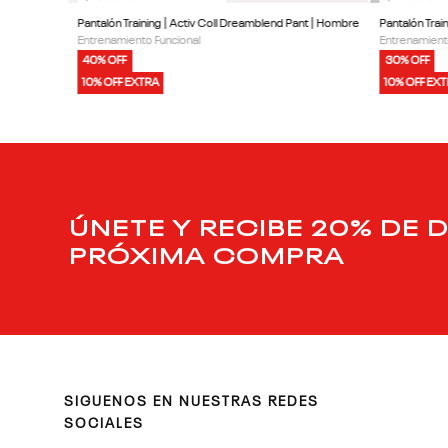
Pantalón Training | Activ Coll Dreamblend Pant | Hombre
Pantalón Trai
Entrenamiento Funcional
Entrenamient
40% OFF
30% OFF
10% OFF EXTRA
10% OFF EX
ÚNETE Y RECIBE 20% DE 
PRÓXIMA COMPRA
SIGUENOS EN NUESTRAS REDES
SOCIALES