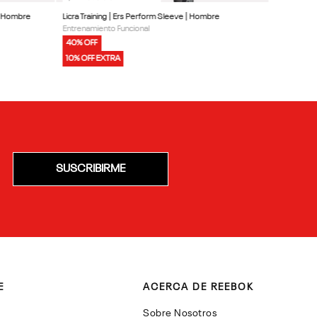
 | Hombre
Licra Training | Ers Perform Sleeve | Hombre
Entrenamiento Funcional
40% OFF
10% OFF EXTRA
SUSCRIBIRME
E
ACERCA DE REEBOK
Sobre Nosotros