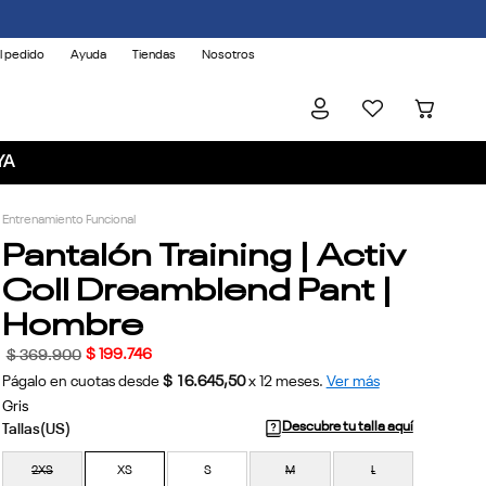
l pedido
Ayuda
Tiendas
Nosotros
YA
Entrenamiento Funcional
Pantalón Training | Activ
Coll Dreamblend Pant |
Hombre
$
199
.
746
$
369
.
900
Págalo en cuotas desde
$ 16.645,50
x
12
meses.
Ver más
Gris
Descubre tu talla aquí
2XS
XS
S
M
L