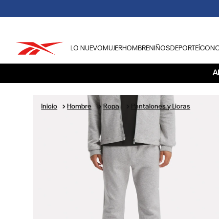
LO NUEVO
MUJER
HOMBRE
NIÑOS
DEPORTE
ÍCON
TÉRMINOS MÁS BUSCADOS
A
1
.
tenis hombre
2
.
tenis mujer
Hombre
Ropa
Pantalones y Licras
3
.
tenis reebok classics
4
.
américa
5
.
once caldas
6
.
fútbol
7
.
américa cali
8
.
camisetas