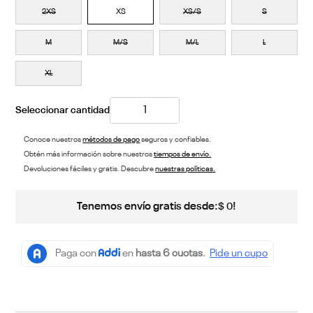
2XS
XS
XS/S
S
M
M/S
M/L
L
XL
Conoce nuestros
métodos de pago
seguros y confiables.
Obtén más información sobre nuestros
tiempos de envío.
Devoluciones fáciles y gratis. Descubre
nuestras políticas.
Tenemos envío gratis desde:
!
$
0