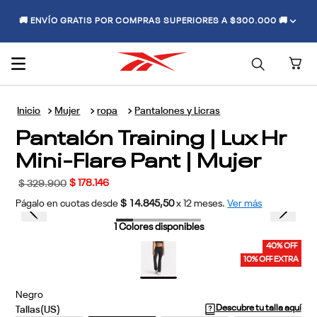
🚚 ENVÍO GRATIS POR COMPRAS SUPERIORES A $300.000 🚚
Mujer
ropa
Pantalones y Licras
Pantalón Training | Lux Hr
Mini-Flare Pant | Mujer
$
178
.
146
$
329
.
900
Págalo en cuotas desde
$ 14.845,50
x
12
meses.
Ver más
1
Colores disponibles
40% OFF
10% OFF EXTRA
Negro
Descubre tu talla aquí