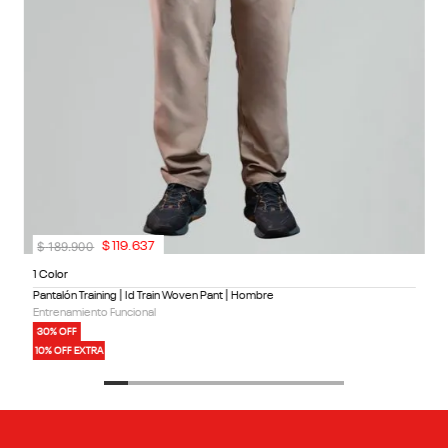
$
189
.
900
$
119
.
637
1 Color
Pantalón Training | Id Train Woven Pant | Hombre
Entrenamiento Funcional
30% OFF
10% OFF EXTRA