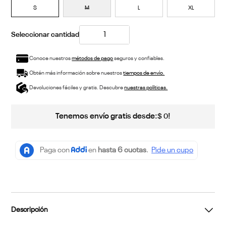
S
M
L
XL
Conoce nuestros
métodos de pago
seguros y confiables.
Obtén más información sobre nuestros
tiempos de envío.
Devoluciones fáciles y gratis. Descubre
nuestras políticas.
Tenemos envío gratis desde:
!
$
0
Descripción