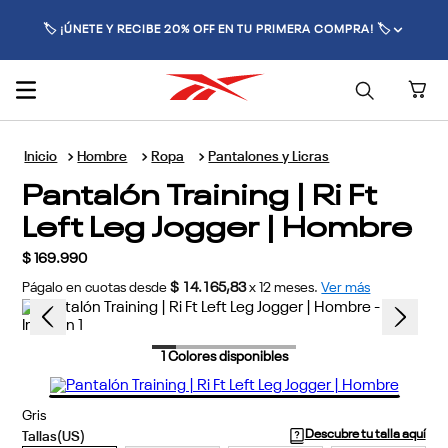
🏷️ ¡ÚNETE Y RECIBE 20% OFF EN TU PRIMERA COMPRA! 🏷️
Hombre
Ropa
Pantalones y Licras
Pantalón Training | Ri Ft
Left Leg Jogger | Hombre
$
169
.
990
Págalo en cuotas desde
$ 14.165,83
x
12
meses.
Ver más
1
Colores disponibles
Gris
Descubre tu talla aquí