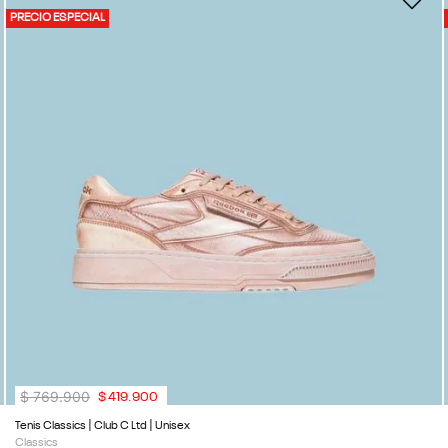
PRECIO ESPECIAL
$
769
.
900
$
419
.
900
Tenis Classics | Club C Ltd | Unisex
Classics