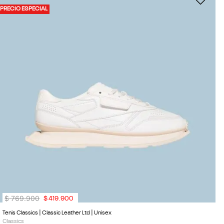
PRECIO ESPECIAL
$
769
.
900
$
419
.
900
Tenis Classics | Classic Leather Ltd | Unisex
Classics