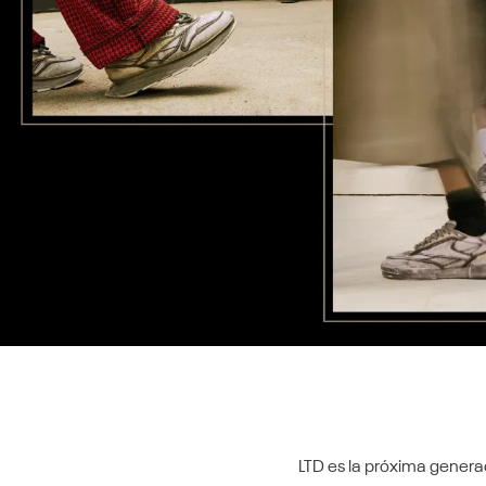
9
.
reebok classics
10
.
club c
LTD es la próxima generac