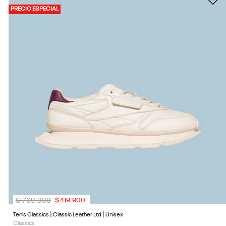
PRECIO ESPECIAL
$
769
.
900
$
419
.
900
Tenis Classics | Classic Leather Ltd | Unisex
Classics