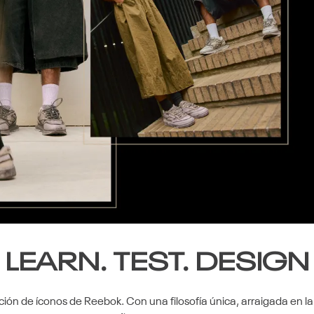
LEARN. TEST. DESIGN
ión de íconos de Reebok. Con una filosofía única, arraigada en la