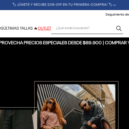
🚚 ENVÍO GRATIS POR COMPRAS SUPERIORES A $300.000 🚚
Seguimiento de
¿Qué estás buscando?
OS
ÚLTIMAS TALLAS 🔥
OUTLET
PROVECHA PRECIOS ESPECIALES DESDE $89.900 | COMPRAR 