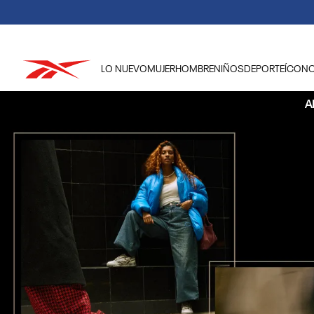
LO NUEVO
MUJER
HOMBRE
NIÑOS
DEPORTE
ÍCON
TÉRMINOS MÁS BUSCADOS
A
1
.
tenis hombre
2
.
tenis mujer
3
.
tenis reebok classics
4
.
américa
5
.
once caldas
6
.
fútbol
7
.
américa cali
8
.
camisetas