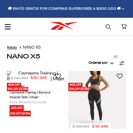
🚚 ENVÍO GRATIS POR COMPRAS SUPERIORES A $300.000 🚚
NANO X5
NANO X5
6
Ordenar por
$
149
.
900
$
80
.
946
40% OFF
40% OFF
2 Colores
10% OFF EXTRA
10% OFF EXTRA
Camiseta Training | Burnout
Muscle Tank | Mujer
Entrenamiento Funcional
40% OFF
10% OFF EXTRA
$
299
.
900
$
161
.
946