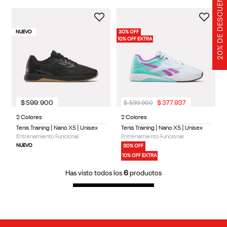
20% DE DESCUENTO
NUEVO
30% OFF
10% OFF EXTRA
$
599
.
900
$
599
.
900
$
377
.
937
2 Colores
2 Colores
Tenis Training | Nano X5 | Unisex
Tenis Training | Nano X5 | Unisex
Entrenamiento Funcional
Entrenamiento Funcional
NUEVO
30% OFF
10% OFF EXTRA
Has visto todos los
6
productos