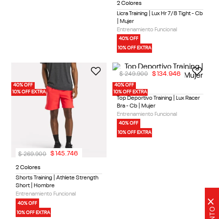
2 Colores
Licra Training | Lux Hr 7/8 Tight - Cb
| Mujer
Entrenamiento Funcional
40% OFF
10% OFF EXTRA
$
249
.
900
$
134
.
946
40% OFF
40% OFF
1 Color
10% OFF EXTRA
10% OFF EXTRA
Top Deportivo Training | Lux Racer
Bra - Cb | Mujer
Entrenamiento Funcional
40% OFF
10% OFF EXTRA
$
269
.
900
$
145
.
746
2 Colores
Shorts Training | Athlete Strength
Short | Hombre
Entrenamiento Funcional
×
40% OFF
10% OFF EXTRA