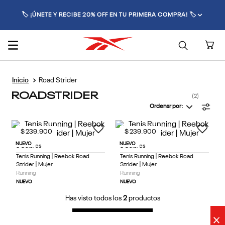
🏷️ ¡ÚNETE Y RECIBE 20% OFF EN TU PRIMERA COMPRA! 🏷️
Road Strider
ROADSTRIDER
2
Ordenar por
$
239
.
900
$
239
.
900
NUEVO
NUEVO
3 Colores
3 Colores
Tenis Running | Reebok Road
Tenis Running | Reebok Road
Strider | Mujer
Strider | Mujer
Running
Running
NUEVO
NUEVO
Has visto todos los
2
productos
×