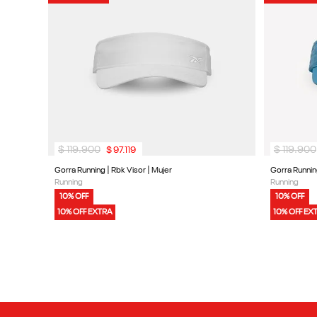
9
.
reebok classics
10
.
club c
$
119
.
900
$
119
.
900
$
97
.
119
Gorra Running | Rbk Visor | Mujer
Gorra Runnin
Running
Running
10% OFF
10% OFF
10% OFF EXTRA
10% OFF EX