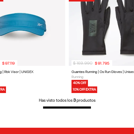
$
169
.
990
$
97
.
119
$
91
.
795
g | Rbk Visor | UNISEX
Guantes Running | Os Run Gloves | Unise
Running
40% OFF
TRA
10% OFF EXTRA
Has visto todos los
3
productos