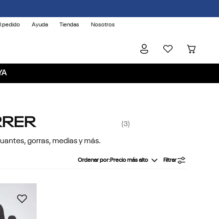
l pedido
Ayuda
Tiendas
Nosotros
YA
RRER
3
uantes, gorras, medias y más.
Ordenar por
Precio más alto
Filtrar