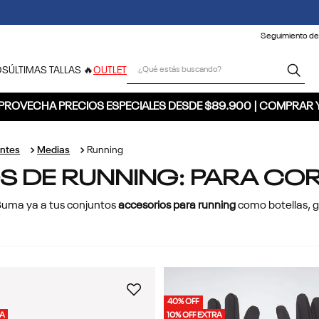
🚚 ENVÍO GRATIS POR COMPRAS SUPERIORES A $300.000 🚚
Seguimiento de
¿Qué estás buscando?
OS
ÚLTIMAS TALLAS 🔥
OUTLET
PROVECHA PRECIOS ESPECIALES DESDE $89.900 | COMPRAR 
ntes
Medias
Running
S DE RUNNING: PARA CO
 Suma ya a tus conjuntos
accesorios para running
como botellas, g
40% OFF
RA
10% OFF EXTRA