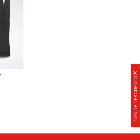
×
x
20% DE DESCUENTO