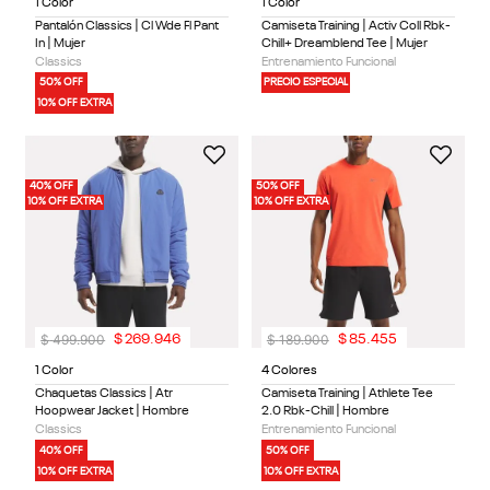
1 Color
1 Color
Pantalón Classics | Cl Wde Fl Pant
Camiseta Training | Activ Coll Rbk-
In | Mujer
Chill+ Dreamblend Tee | Mujer
Classics
Entrenamiento Funcional
50% OFF
PRECIO ESPECIAL
10% OFF EXTRA
40% OFF
50% OFF
10% OFF EXTRA
10% OFF EXTRA
$
499
.
900
$
189
.
900
$
269
.
946
$
85
.
455
1 Color
4 Colores
Chaquetas Classics | Atr
Camiseta Training | Athlete Tee
Hoopwear Jacket | Hombre
2.0 Rbk-Chill | Hombre
Classics
Entrenamiento Funcional
40% OFF
50% OFF
10% OFF EXTRA
10% OFF EXTRA