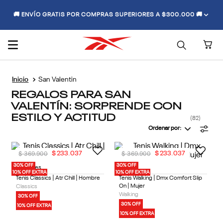
🚚 ENVÍO GRATIS POR COMPRAS SUPERIORES A $300.000 🚚
San Valentin
REGALOS PARA SAN
VALENTÍN: SORPRENDE CON
ESTILO Y ACTITUD
82
Ordenar por
$
369
.
900
$
369
.
900
$
233
.
037
$
233
.
037
30% OFF
30% OFF
2 Colores
1 Color
10% OFF EXTRA
10% OFF EXTRA
Tenis Classics | Atr Chill | Hombre
Tenis Walking | Dmx Comfort Slip
On | Mujer
Classics
Walking
30% OFF
30% OFF
10% OFF EXTRA
10% OFF EXTRA