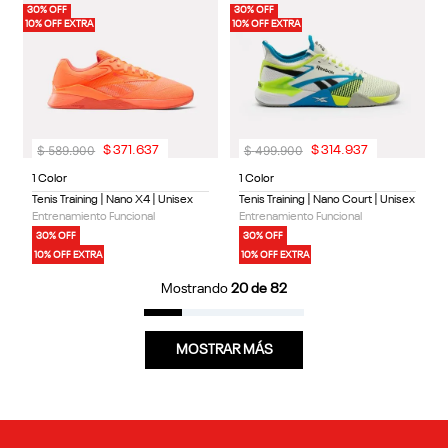
30% OFF
30% OFF
10% OFF EXTRA
10% OFF EXTRA
$
589
.
900
$
499
.
900
$
371
.
637
$
314
.
937
1 Color
1 Color
Tenis Training | Nano X4 | Unisex
Tenis Training | Nano Court | Unisex
Entrenamiento Funcional
Entrenamiento Funcional
30% OFF
30% OFF
10% OFF EXTRA
10% OFF EXTRA
Mostrando
20 de 82
MOSTRAR MÁS