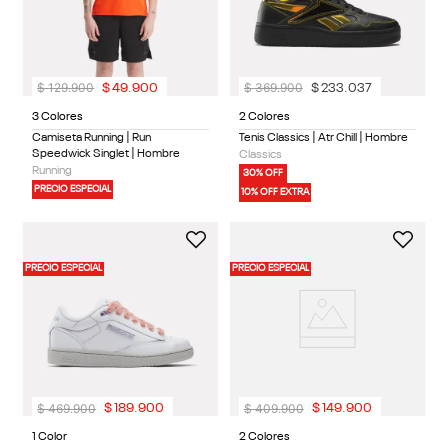
$
129
.
900
$
369
.
900
$
49
.
900
$
233
.
037
3 Colores
2 Colores
Camiseta Running | Run
Tenis Classics | Atr Chill | Hombre
Speedwick Singlet | Hombre
Classics
Running
30% OFF
PRECIO ESPECIAL
10% OFF EXTRA
PRECIO ESPECIAL
PRECIO ESPECIAL
$
469
.
900
$
409
.
900
$
189
.
900
$
149
.
900
1 Color
2 Colores