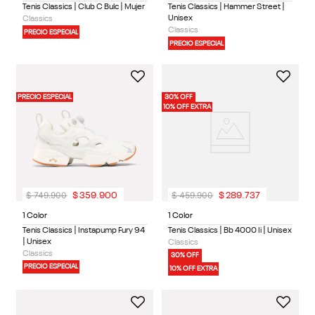
Tenis Classics | Club C Bulc | Mujer
Tenis Classics | Hammer Street |
Unisex
Classics
Classics
PRECIO ESPECIAL
PRECIO ESPECIAL
PRECIO ESPECIAL
30% OFF
10% OFF EXTRA
$
749
.
900
$
459
.
900
$
359
.
900
$
289
.
737
1 Color
1 Color
Tenis Classics | Instapump Fury 94
Tenis Classics | Bb 4000 Ii | Unisex
| Unisex
Classics
Classics
30% OFF
PRECIO ESPECIAL
10% OFF EXTRA