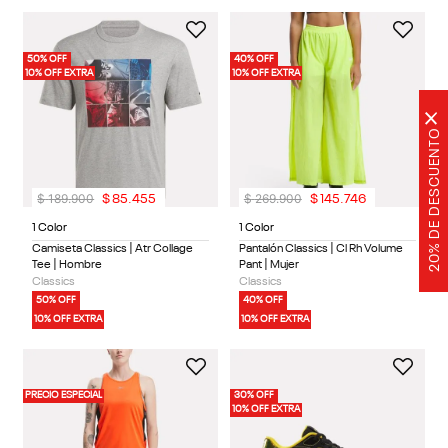
50% OFF
40% OFF
10% OFF EXTRA
10% OFF EXTRA
×
20% DE DESCUENTO
$
189
.
900
$
269
.
900
$
85
.
455
$
145
.
746
1 Color
1 Color
Camiseta Classics | Atr Collage
Pantalón Classics | Cl Rh Volume
Tee | Hombre
Pant | Mujer
Classics
Classics
50% OFF
40% OFF
10% OFF EXTRA
10% OFF EXTRA
PRECIO ESPECIAL
30% OFF
10% OFF EXTRA