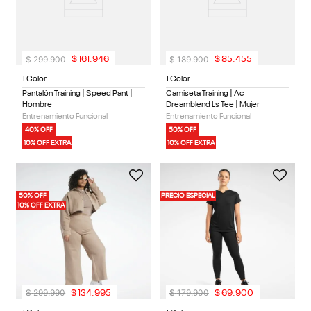
$
299
.
900
$
189
.
900
$
161
.
946
$
85
.
455
1 Color
1 Color
Pantalón Training | Speed Pant |
Camiseta Training | Ac
Hombre
Dreamblend Ls Tee | Mujer
Entrenamiento Funcional
Entrenamiento Funcional
40% OFF
50% OFF
10% OFF EXTRA
10% OFF EXTRA
50% OFF
PRECIO ESPECIAL
10% OFF EXTRA
$
299
.
990
$
179
.
900
$
134
.
995
$
69
.
900