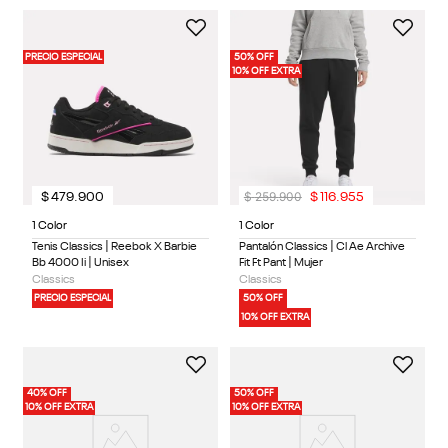
PRECIO ESPECIAL
50% OFF
10% OFF EXTRA
$
259
.
900
$
479
.
900
$
116
.
955
1 Color
1 Color
Tenis Classics | Reebok X Barbie
Pantalón Classics | Cl Ae Archive
Bb 4000 Ii | Unisex
Fit Ft Pant | Mujer
Classics
Classics
PRECIO ESPECIAL
50% OFF
10% OFF EXTRA
40% OFF
50% OFF
10% OFF EXTRA
10% OFF EXTRA