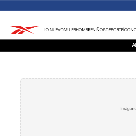
LO NUEVO
MUJER
HOMBRE
NIÑOS
DEPORTE
ÍCON
TÉRMINOS MÁS BUSCADOS
A
1
.
tenis hombre
2
.
tenis mujer
3
.
tenis reebok classics
4
.
américa
5
.
once caldas
6
.
fútbol
Imágene
7
.
américa cali
8
.
camisetas