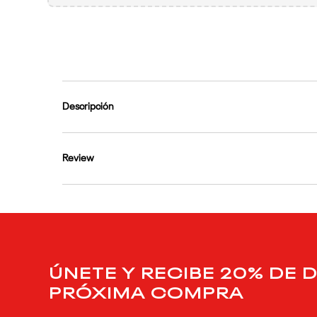
9
.
reebok classics
10
.
club c
Descripción
Review
ÚNETE Y RECIBE 20% DE 
PRÓXIMA COMPRA