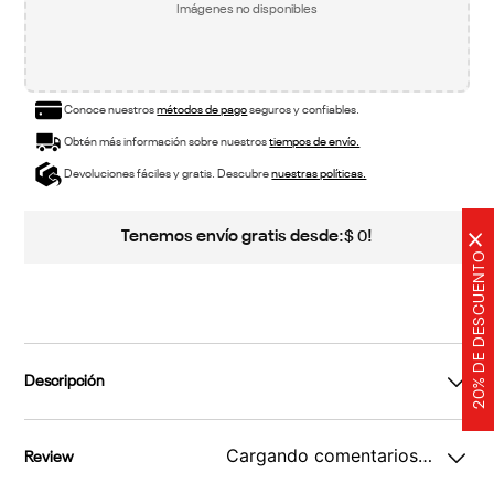
Imágenes no disponibles
Conoce nuestros
métodos de pago
seguros y confiables.
Obtén más información sobre nuestros
tiempos de envío.
Devoluciones fáciles y gratis. Descubre
nuestras políticas.
Tenemos envío gratis desde:
!
$
0
×
20% DE DESCUENTO
Descripción
Cargando comentarios…
Review