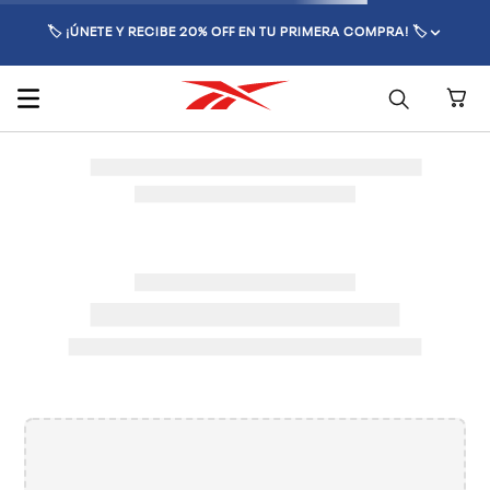
🏷️ ¡ÚNETE Y RECIBE 20% OFF EN TU PRIMERA COMPRA! 🏷️