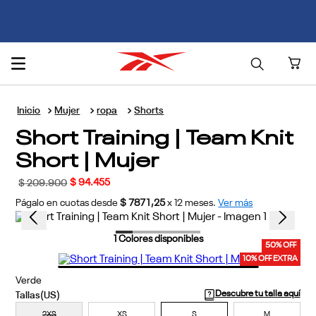
🚚 ENVÍO GRATIS POR COMPRAS SUPERIORES A $300.000 🚚
Mujer
ropa
Shorts
Short Training | Team Knit
Short | Mujer
$
94
.
455
$
209
.
900
Págalo en cuotas desde
$ 7871,25
x
12
meses.
Ver más
1
Colores disponibles
50% OFF
10% OFF EXTRA
Verde
Descubre tu talla aquí
2XS
XS
S
M