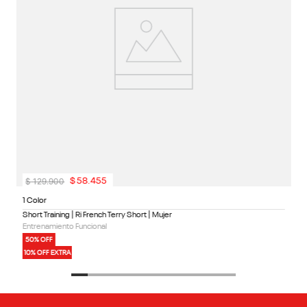
$
129
.
900
$
58
.
455
1 Color
Short Training | Ri French Terry Short | Mujer
Entrenamiento Funcional
50% OFF
10% OFF EXTRA