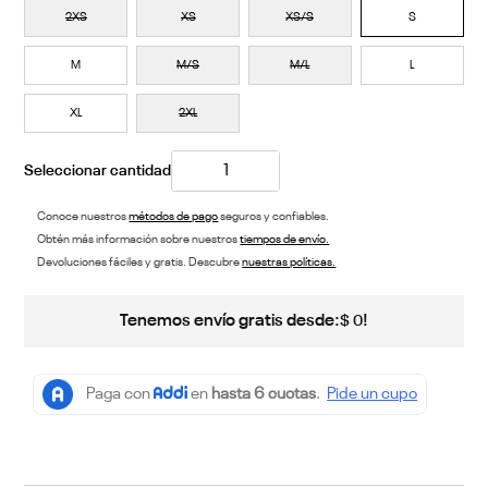
2XS
XS
XS/S
S
M
M/S
M/L
L
XL
2XL
Conoce nuestros
métodos de pago
seguros y confiables.
Obtén más información sobre nuestros
tiempos de envío.
Devoluciones fáciles y gratis. Descubre
nuestras políticas.
Tenemos envío gratis desde:
!
$
0