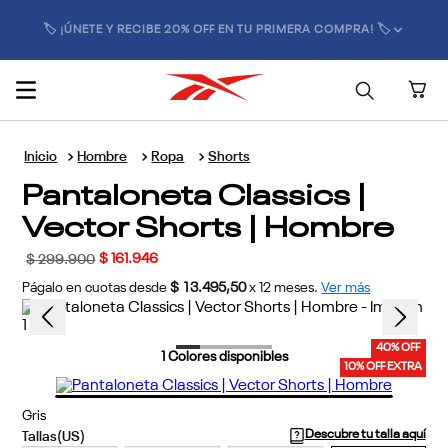
🏷️ ¡ÚNETE Y RECIBE 20% OFF EN TU PRIMERA COMPRA! 🏷️
Hombre
Ropa
Shorts
Pantaloneta Classics |
Vector Shorts | Hombre
$
161
.
946
$
299
.
900
Págalo en cuotas desde
$ 13.495,50
x
12
meses.
Ver más
40% OFF
1
Colores disponibles
10% OFF EXTRA
Gris
Descubre tu talla aquí