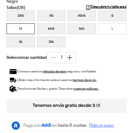
Negro
Descubre tu talla aquí
2XS
XS
XS/S
S
M
M/S
M/L
L
XL
2XL
Conoce nuestros
métodos de pago
seguros y confiables.
Obtén más información sobre nuestros
tiempos de envío.
Devoluciones fáciles y gratis. Descubre
nuestras políticas.
Tenemos envío gratis desde:
!
$
0