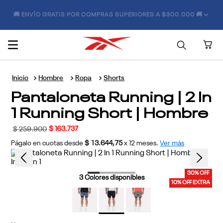
🚚 ENVÍO GRATIS POR COMPRAS SUPERIORES A $300.000 🚚
Hombre
Ropa
Shorts
Pantaloneta Running | 2 In
1 Running Short | Hombre
$
163
.
737
$
259
.
900
Págalo en cuotas desde
$ 13.644,75
x
12
meses.
Ver más
30% OFF
3
Colores disponibles
10% OFF EXTRA