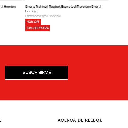
rt | Hombre
Shorts Training | Reebok Basketball Transition Short |
Hombre
Entrenamiento Funcional
40% OFF
10% OFF EXTRA
SUSCRIBIRME
E
ACERCA DE REEBOK