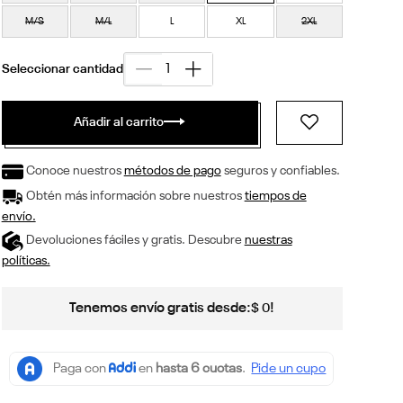
M/S
M/L
L
XL
2XL
Añadir al carrito
Conoce nuestros
métodos de pago
seguros y confiables.
Obtén más información sobre nuestros
tiempos de
envío.
Devoluciones fáciles y gratis. Descubre
nuestras
políticas.
Tenemos envío gratis desde:
!
$
0