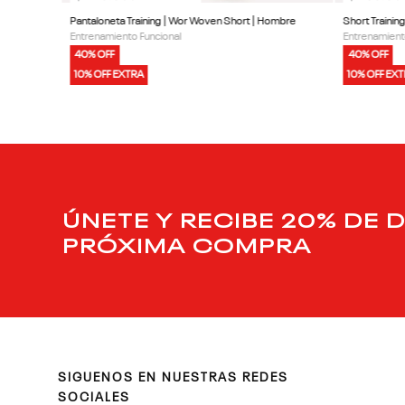
Pantaloneta Training | Wor Woven Short | Hombre
Short Traini
Entrenamiento Funcional
Entrenamient
40% OFF
40% OFF
10% OFF EXTRA
10% OFF EX
ÚNETE Y RECIBE 20% DE 
PRÓXIMA COMPRA
SIGUENOS EN NUESTRAS REDES
SOCIALES