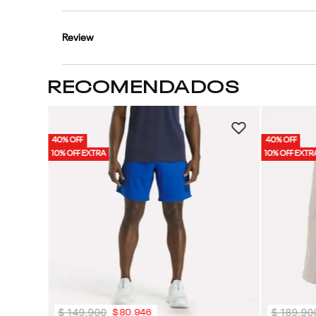
Review
RECOMENDADOS
 Hombre
40% OFF
40% OFF
10% OFF EXTRA
10% OFF EXTR
$
149
.
900
$
189
.
90
$
80
.
946