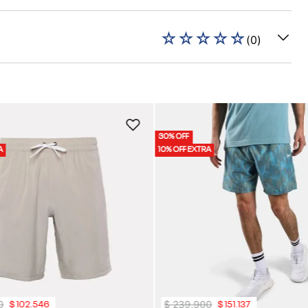
☆
☆
☆
☆
☆
(
0
)
30% OFF
A
10% OFF EXTRA
0
$
239
.
900
$
102
.
546
$
151
.
137