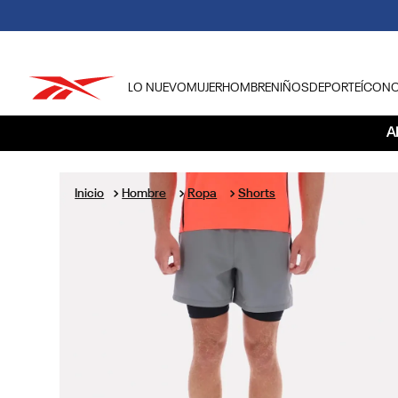
LO NUEVO
MUJER
HOMBRE
NIÑOS
DEPORTE
ÍCON
TÉRMINOS MÁS BUSCADOS
A
1
.
tenis hombre
2
.
tenis mujer
Hombre
Ropa
Shorts
3
.
tenis reebok classics
4
.
américa
5
.
once caldas
6
.
fútbol
7
.
américa cali
8
.
camisetas