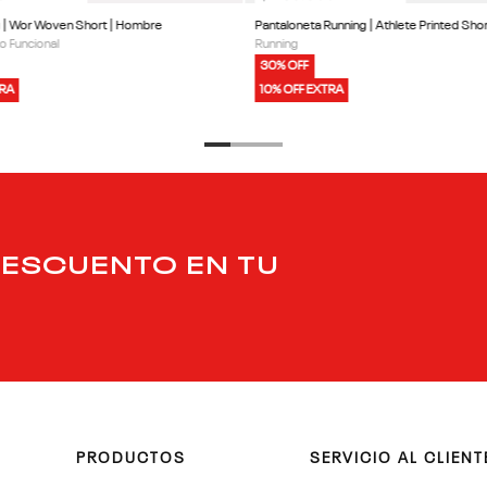
ng | Wor Woven Short | Hombre
Pantaloneta Running | Athlete Printed Sho
o Funcional
Running
30% OFF
TRA
10% OFF EXTRA
DESCUENTO EN TU
PRODUCTOS
SERVICIO AL CLIENT