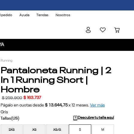
l pedido
Ayuda
Tiendas
Nosotros
YA
Running
Pantaloneta Running | 2
In 1 Running Short |
Hombre
$
163
.
737
$
259
.
900
Págalo en cuotas desde
$ 13.644,75
x
12
meses.
Ver más
Gris
Descubre tu talla aquí
2XS
XS
XS/S
S
M