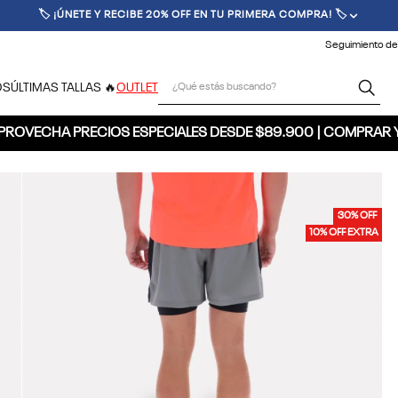
🏷️ ¡ÚNETE Y RECIBE 20% OFF EN TU PRIMERA COMPRA! 🏷️
Seguimiento de
¿Qué estás buscando?
OS
ÚLTIMAS TALLAS 🔥
OUTLET
PROVECHA PRECIOS ESPECIALES DESDE $89.900 | COMPRAR 
30% OFF
10% OFF EXTRA