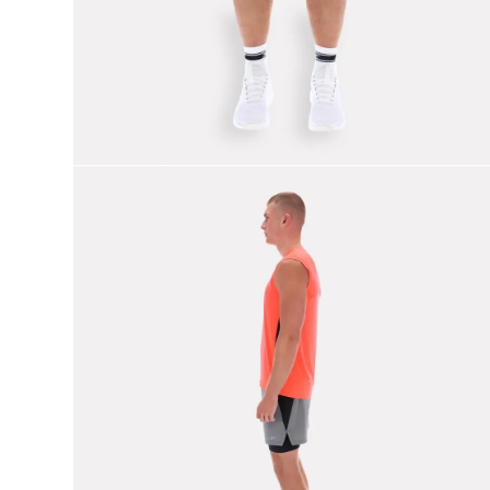
9
.
club c
10
.
reebok classics