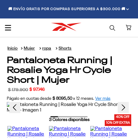
🚚 ENVÍO GRATIS POR COMPRAS SUPERIORES A $300.000 🚚
Mujer
ropa
Shorts
Pantaloneta Running |
Rosalie Yoga Hr Cycle
Short | Mujer
$
97
.
146
$
179
.
900
Págalo en cuotas desde
$ 8095,50
x
12
meses.
Ver más
40% OFF
3
Colores disponibles
10% OFF EXTRA