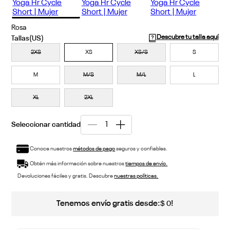
Rosa
Descubre tu talla aquí
2XS
XS
XS/S
S
M
M/S
M/L
L
XL
2XL
Conoce nuestros
métodos de pago
seguros y confiables.
Obtén más información sobre nuestros
tiempos de envío.
Devoluciones fáciles y gratis. Descubre
nuestras políticas.
Tenemos envío gratis desde:
!
$
0