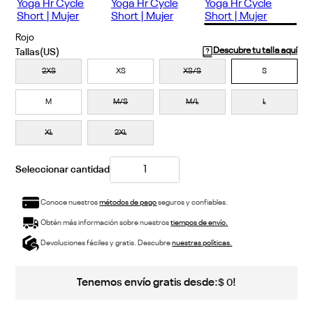
Rojo
Descubre tu talla aquí
2XS
XS
XS/S
S
M
M/S
M/L
L
XL
2XL
Conoce nuestros
métodos de pago
seguros y confiables.
Obtén más información sobre nuestros
tiempos de envío.
Devoluciones fáciles y gratis. Descubre
nuestras políticas.
Tenemos envío gratis desde:
!
$
0