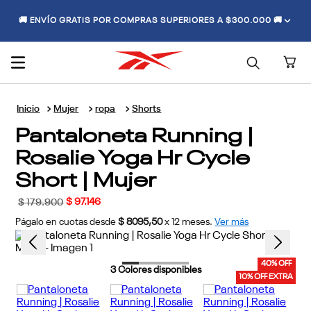
🚚 ENVÍO GRATIS POR COMPRAS SUPERIORES A $300.000 🚚
Mujer
ropa
Shorts
Pantaloneta Running |
Rosalie Yoga Hr Cycle
Short | Mujer
$
97
.
146
$
179
.
900
Págalo en cuotas desde
$ 8095,50
x
12
meses.
Ver más
40% OFF
3
Colores disponibles
10% OFF EXTRA