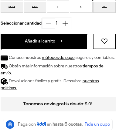
M/S
M/L
L
XL
2XL
Añadir al carrito
Conoce nuestros
métodos de pago
seguros y confiables.
Obtén más información sobre nuestros
tiempos de
envío.
Devoluciones fáciles y gratis. Descubre
nuestras
políticas.
Tenemos envío gratis desde:
!
$
0