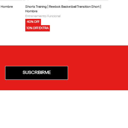
 | Hombre
Shorts Training | Reebok Basketball Transition Short |
Hombre
Entrenamiento Funcional
40% OFF
10% OFF EXTRA
SUSCRIBIRME
E
ACERCA DE REEBOK