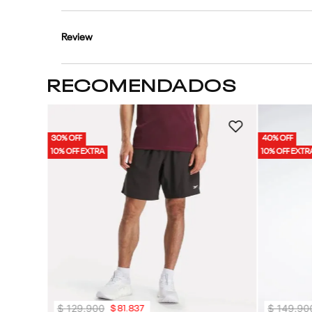
Review
RECOMENDADOS
 Hombre
30% OFF
40% OFF
10% OFF EXTRA
10% OFF EXTR
$
129
.
900
$
149
.
90
$
81
.
837