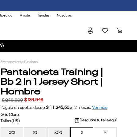
l pedido
Ayuda
Tiendas
Nosotros
YA
Entrenamiento Funcional
Pantaloneta Training |
Bb 2 In 1 Jersey Short |
Hombre
$
134
.
946
$
249
.
900
Págalo en cuotas desde
$ 11.245,50
x
12
meses.
Ver más
Gris Claro
Descubre tu talla aquí
2XS
XS
XS/S
S
M