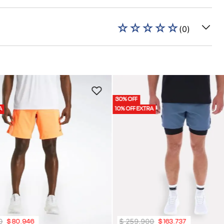
☆
☆
☆
☆
☆
(
0
)
30% OFF
A
10% OFF EXTRA
0
$
259
.
900
$
80
.
946
$
163
.
737