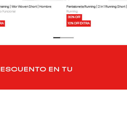
Training | Wor Woven Short | Hombre
Pantaloneta Running | 2 In 1 Running Short
o Funcional
Running
30% OFF
TRA
10% OFF EXTRA
DESCUENTO EN TU
PRODUCTOS
SERVICIO AL CLIENT