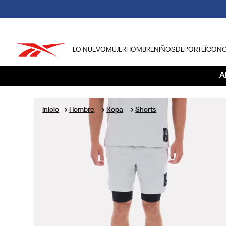
LO NUEVO
MUJER
HOMBRE
NIÑOS
DEPORTE
ÍCON
TÉRMINOS MÁS BUSCADOS
A
1
.
tenis hombre
2
.
tenis mujer
Hombre
Ropa
Shorts
3
.
tenis reebok classics
4
.
américa
5
.
once caldas
6
.
fútbol
7
.
américa cali
8
.
camisetas