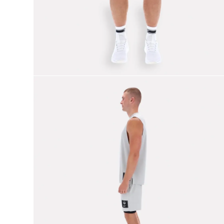
9
.
reebok classics
10
.
club c