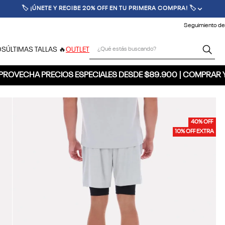
🏷️ ¡ÚNETE Y RECIBE 20% OFF EN TU PRIMERA COMPRA! 🏷️
Seguimiento de
¿Qué estás buscando?
OS
ÚLTIMAS TALLAS 🔥
OUTLET
PROVECHA PRECIOS ESPECIALES DESDE $89.900 | COMPRAR 
40% OFF
10% OFF EXTRA