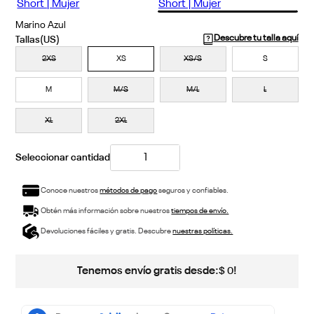
Marino Azul
Descubre tu talla aquí
2XS
XS
XS/S
S
M
M/S
M/L
L
XL
2XL
Conoce nuestros
métodos de pago
seguros y confiables.
Obtén más información sobre nuestros
tiempos de envío.
Devoluciones fáciles y gratis. Descubre
nuestras políticas.
Tenemos envío gratis desde:
!
$
0