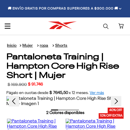
🚚 ENVÍO GRATIS POR COMPRAS SUPERIORES A $300.000 🚚
Mujer
ropa
Shorts
Pantaloneta Training |
Hampton Core High Rise
Short | Mujer
$
91
.
746
$
169
.
900
Págalo en cuotas desde
$ 7645,50
x
12
meses.
Ver más
40% OFF
2
Colores disponibles
10% OFF EXTRA