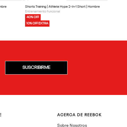
ombre
Shorts Training | Athlete Hype 2-In-1 Short | Hombre
Entrenamiento Funcional
40% OFF
10% OFF EXTRA
SUSCRIBIRME
E
ACERCA DE REEBOK
Sobre Nosotros