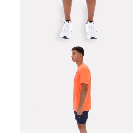
9
.
club c
10
.
reebok classics