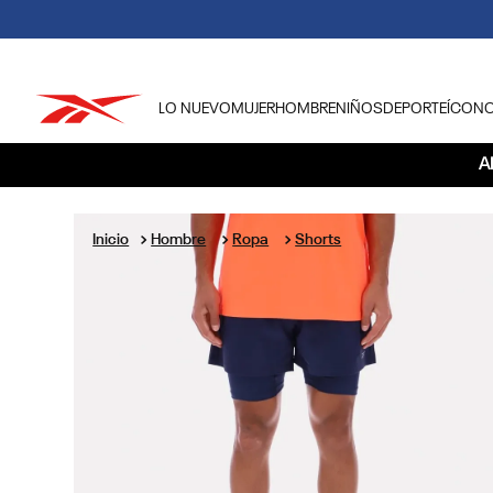
LO NUEVO
MUJER
HOMBRE
NIÑOS
DEPORTE
ÍCON
TÉRMINOS MÁS BUSCADOS
A
1
.
tenis hombre
2
.
tenis mujer
Hombre
Ropa
Shorts
3
.
tenis reebok classics
4
.
américa
5
.
once caldas
6
.
fútbol
7
.
américa cali
8
.
camisetas