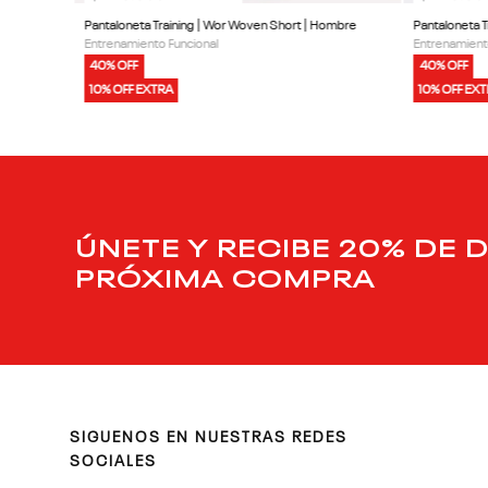
Pantaloneta Training | Wor Woven Short | Hombre
Pantaloneta 
Entrenamiento Funcional
Entrenamient
40% OFF
40% OFF
10% OFF EXTRA
10% OFF EX
ÚNETE Y RECIBE 20% DE 
PRÓXIMA COMPRA
SIGUENOS EN NUESTRAS REDES
SOCIALES