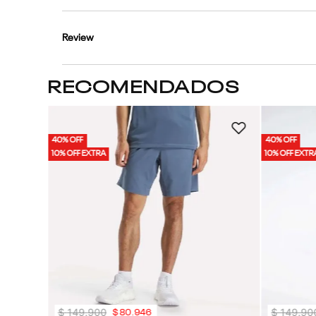
Review
RECOMENDADOS
Hombre
40% OFF
40% OFF
10% OFF EXTRA
10% OFF EXTR
$
149
.
900
$
149
.
90
$
80
.
946