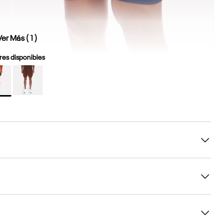
Ver Más (
1
)
es disponibles