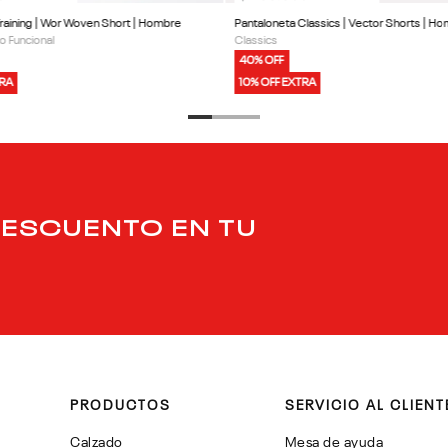
Training | Wor Woven Short | Hombre
Pantaloneta Classics | Vector Shorts | H
o Funcional
Classics
40% OFF
TRA
10% OFF EXTRA
DESCUENTO EN TU
PRODUCTOS
SERVICIO AL CLIENT
Calzado
Mesa de ayuda