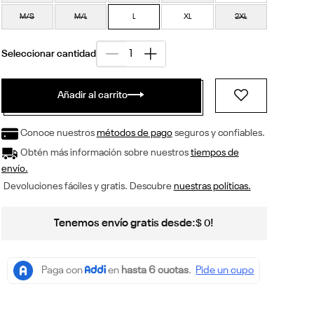
M/S
M/L
L
XL
2XL
Añadir al carrito
Conoce nuestros
métodos de pago
seguros y confiables.
Obtén más información sobre nuestros
tiempos de
envío.
Devoluciones fáciles y gratis. Descubre
nuestras políticas.
Tenemos envío gratis desde:
!
$
0