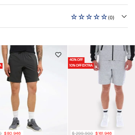
☆
☆
☆
☆
☆
(
0
)
40% OFF
A
10% OFF EXTRA
0
$
299
.
900
$
80
.
946
$
161
.
946