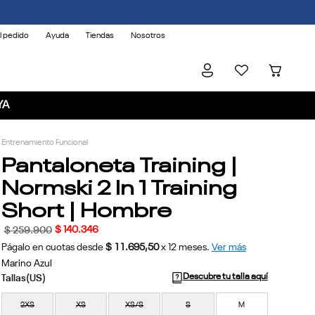
l pedido
Ayuda
Tiendas
Nosotros
YA
Entrenamiento Funcional
Pantaloneta Training |
Normski 2 In 1 Training
Short | Hombre
$
140
.
346
$
259
.
900
Págalo en cuotas desde
$ 11.695,50
x
12
meses.
Ver más
Marino Azul
Descubre tu talla aquí
2XS
XS
XS/S
S
M