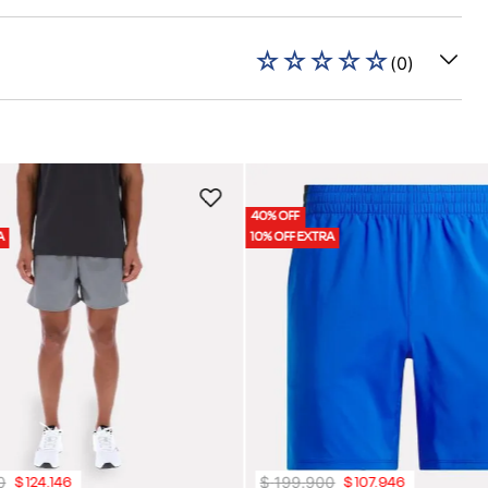
☆
☆
☆
☆
☆
(
0
)
40% OFF
A
10% OFF EXTRA
0
$
199
.
900
$
124
.
146
$
107
.
946