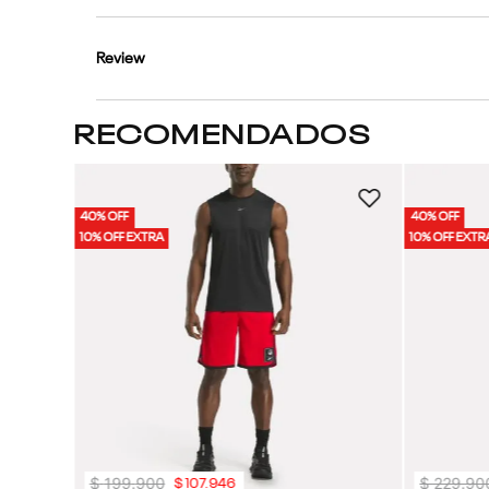
Review
RECOMENDADOS
g Short |
40% OFF
40% OFF
10% OFF EXTRA
10% OFF EXTR
$
199
.
900
$
229
.
90
$
107
.
946