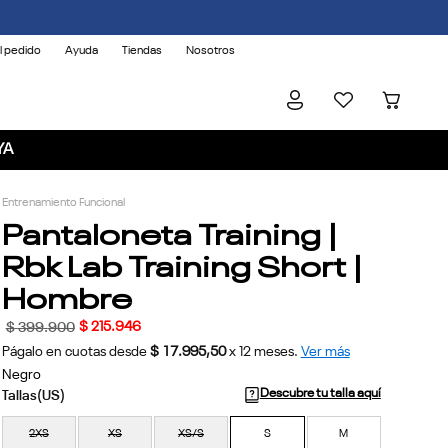
l pedido
Ayuda
Tiendas
Nosotros
YA
Entrenamiento Funcional
Pantaloneta Training |
Rbk Lab Training Short |
Hombre
$
215
.
946
$
399
.
900
Págalo en cuotas desde
$ 17.995,50
x
12
meses.
Ver más
Negro
Descubre tu talla aquí
2XS
XS
XS/S
S
M