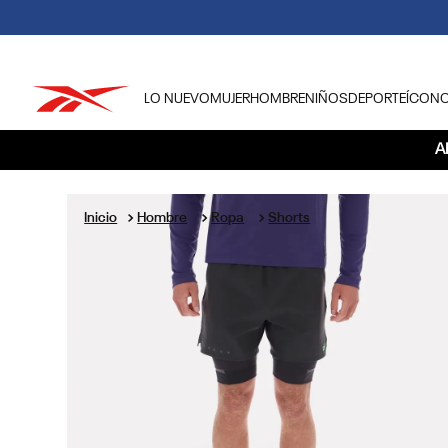
LO NUEVO
MUJER
HOMBRE
NIÑOS
DEPORTE
ÍCON
TÉRMINOS MÁS BUSCADOS
A
1
.
tenis hombre
2
.
tenis mujer
Hombre
Ropa
Shorts
3
.
tenis reebok classics
4
.
américa
5
.
once caldas
6
.
fútbol
7
.
américa cali
8
.
camisetas