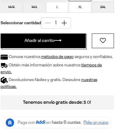
M/S
M/L
L
XL
2XL
Añadir al carrito
Conoce nuestros
métodos de pago
seguros y confiables.
Obtén más información sobre nuestros
tiempos de
envío.
Devoluciones fáciles y gratis. Descubre
nuestras
políticas.
Tenemos envío gratis desde:
!
$
0