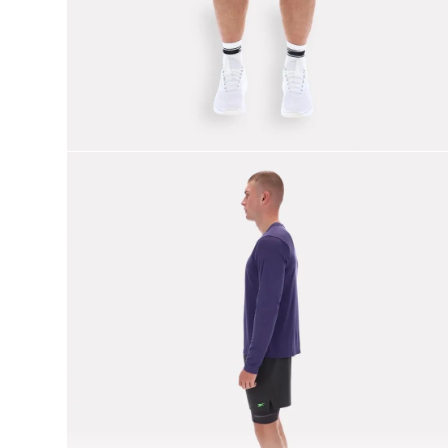
9
.
reebok classics
10
.
club c