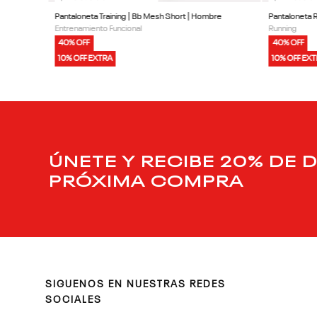
Pantaloneta Training | Bb Mesh Short | Hombre
Pantaloneta 
Entrenamiento Funcional
Running
40% OFF
40% OFF
10% OFF EXTRA
10% OFF EX
ÚNETE Y RECIBE 20% DE 
PRÓXIMA COMPRA
SIGUENOS EN NUESTRAS REDES
SOCIALES