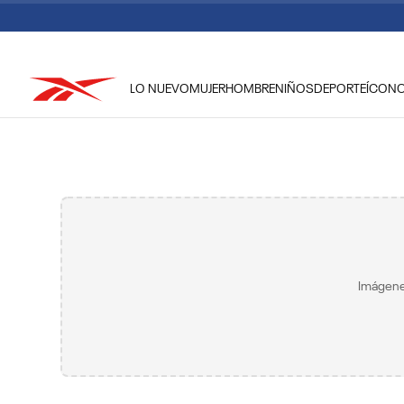
LO NUEVO
MUJER
HOMBRE
NIÑOS
DEPORTE
ÍCON
TÉRMINOS MÁS BUSCADOS
1
.
tenis hombre
2
.
tenis mujer
3
.
tenis reebok classics
4
.
américa
5
.
once caldas
Imágene
6
.
fútbol
7
.
américa cali
8
.
camisetas