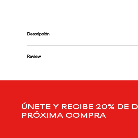
9
.
club c
10
.
reebok classics
Descripción
Review
ÚNETE Y RECIBE 20% DE 
PRÓXIMA COMPRA