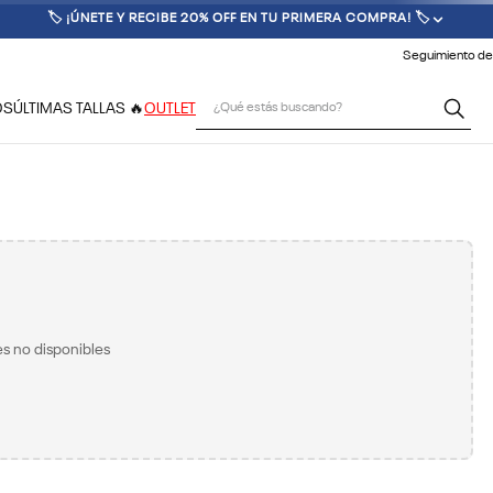
🏷️ ¡ÚNETE Y RECIBE 20% OFF EN TU PRIMERA COMPRA! 🏷️
Seguimiento de
¿Qué estás buscando?
OS
ÚLTIMAS TALLAS 🔥
OUTLET
s no disponibles