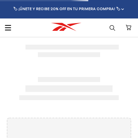
🏷️ ¡ÚNETE Y RECIBE 20% OFF EN TU PRIMERA COMPRA! 🏷️