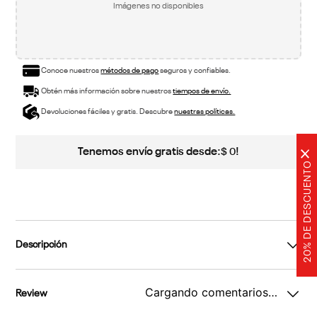
Imágenes no disponibles
Conoce nuestros
métodos de pago
seguros y confiables.
Obtén más información sobre nuestros
tiempos de envío.
Devoluciones fáciles y gratis. Descubre
nuestras políticas.
Tenemos envío gratis desde:
!
$
0
×
20% DE DESCUENTO
Descripción
Cargando comentarios…
Review