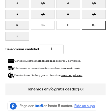
5
5,5
6
6,5
7
7,5
8
8,5
9
9,5
10
10,5
11
Conoce nuestros
métodos de pago
seguros y confiables.
Obtén más información sobre nuestros
tiempos de envío.
Devoluciones fáciles y gratis. Descubre
nuestras políticas.
Tenemos envío gratis desde:
!
$
0