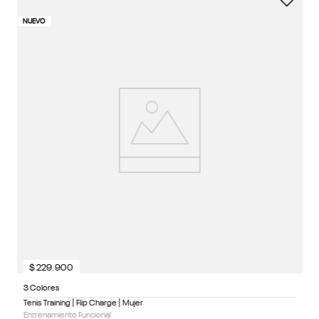
4 
NUEVO
NU
Te
Ru
N
$
229
.
900
3 Colores
Tenis Training | Flip Charge | Mujer
Entrenamiento Funcional