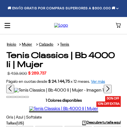
🚚 ENVÍO GRATIS POR COMPRAS SUPERIORES A $300.000 🚚
Mujer
Calzado
Tenis
Tenis Classics | Bb 4000
Ii | Mujer
$
289
.
737
$
459
.
900
Págalo en cuotas desde
$ 24.144,75
x
12
meses.
Ver más
30% OFF
1
Colores disponibles
10% OFF EXTRA
Gris | Azul | Softslate
Descubre tu talla aquí