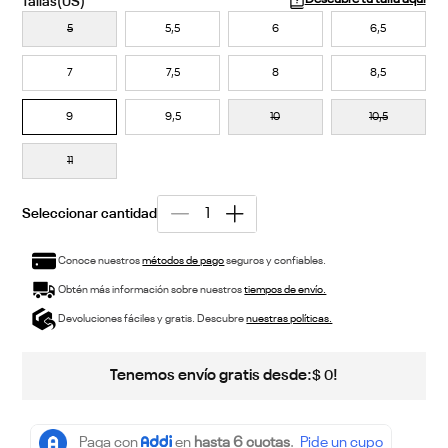
5
5,5
6
6,5
7
7,5
8
8,5
9
9,5
10
10,5
11
Conoce nuestros
métodos de pago
seguros y confiables.
Obtén más información sobre nuestros
tiempos de envío.
Devoluciones fáciles y gratis. Descubre
nuestras políticas.
Tenemos envío gratis desde:
!
$
0