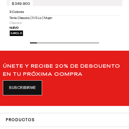
$
349
.
900
3 Colores
Tenis Classics | F/S Lo | Mujer
Classics
NUEVO
KAROL G
ÚNETE Y RECIBE 20% DE DESCUENTO
EN TU PRÓXIMA COMPRA
SUSCRIBIRME
PRODUCTOS