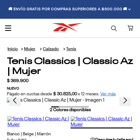
🚚 ENVÍO GRATIS POR COMPRAS SUPERIORES A $300.000 🚚
Mujer
Calzado
Tenis
Tenis Classics | Classic Az
| Mujer
$
369
.
900
NUEVO
Págalo en cuotas desde
$ 30.825,00
x
12
meses.
Ver más
2
Colores disponibles
Blanco | Beige | Marrón
Descubre tu talla aquí