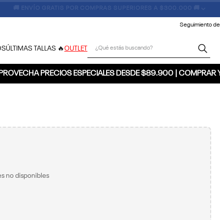
🚚 ENVÍO GRATIS POR COMPRAS SUPERIORES A $300.000 🚚
Seguimiento de
¿Qué estás buscando?
OS
ÚLTIMAS TALLAS 🔥
OUTLET
PROVECHA PRECIOS ESPECIALES DESDE $89.900 | COMPRAR 
s no disponibles