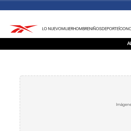
LO NUEVO
MUJER
HOMBRE
NIÑOS
DEPORTE
ÍCON
TÉRMINOS MÁS BUSCADOS
A
1
.
tenis hombre
2
.
tenis mujer
3
.
tenis reebok classics
4
.
américa
5
.
once caldas
6
.
fútbol
Imágene
7
.
américa cali
8
.
camisetas