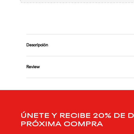
9
.
club c
10
.
reebok classics
Descripción
Review
ÚNETE Y RECIBE 20% DE 
PRÓXIMA COMPRA