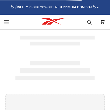
🏷️ ¡ÚNETE Y RECIBE 20% OFF EN TU PRIMERA COMPRA! 🏷️