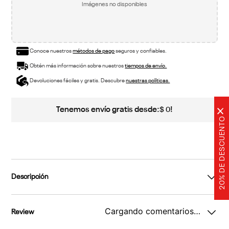
Imágenes no disponibles
Conoce nuestros
métodos de pago
seguros y confiables.
Obtén más información sobre nuestros
tiempos de envío.
Devoluciones fáciles y gratis. Descubre
nuestras políticas.
Tenemos envío gratis desde:
!
$
0
×
20% DE DESCUENTO
Descripción
Cargando comentarios…
Review