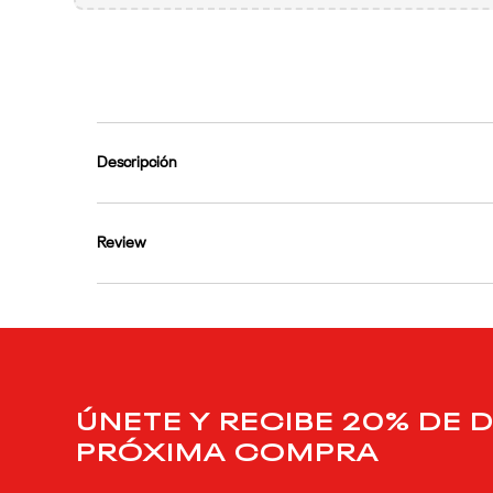
9
.
reebok classics
10
.
club c
Descripción
Review
ÚNETE Y RECIBE 20% DE 
PRÓXIMA COMPRA