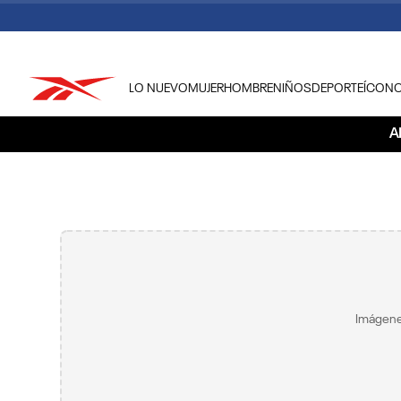
LO NUEVO
MUJER
HOMBRE
NIÑOS
DEPORTE
ÍCON
TÉRMINOS MÁS BUSCADOS
A
1
.
tenis hombre
2
.
tenis mujer
3
.
tenis reebok classics
4
.
américa
5
.
once caldas
6
.
fútbol
Imágene
7
.
américa cali
8
.
camisetas