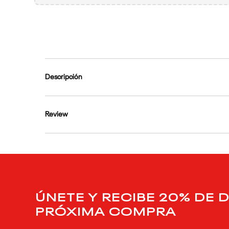
9
.
reebok classics
10
.
club c
Descripción
Review
ÚNETE Y RECIBE 20% DE 
PRÓXIMA COMPRA