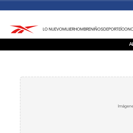
LO NUEVO
MUJER
HOMBRE
NIÑOS
DEPORTE
ÍCON
TÉRMINOS MÁS BUSCADOS
A
1
.
tenis hombre
2
.
tenis mujer
3
.
tenis reebok classics
4
.
américa
5
.
once caldas
6
.
fútbol
Imágene
7
.
américa cali
8
.
camisetas